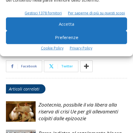
Fine quote latte
Quote latte. Italia entro i limiti
Gestisci 1378 fornitori
Per saperne di più su questi scopi
Accetta
TAG
Bovini da latte
Italia
News
zootecnia
Preferenze
Cookie Policy
Privacy Policy
Facebook
Twitter
Articoli correlati
Zootecnia, possibile il via libera alla
riserva di crisi Ue per gli allevamenti
colpiti dalle epizoozie