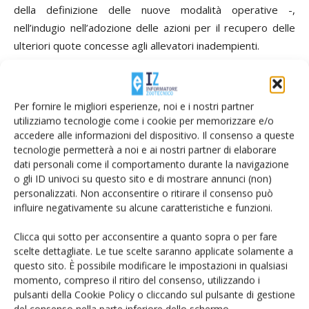
della definizione delle nuove modalità operative -,
nell’indugio nell’adozione delle azioni per il recupero delle
ulteriori quote concesse agli allevatori inadempienti.
Le conclusioni della Corte sono un invito a tutti a invertire
rotta che peraltro può apparire inutile visto che ormai “i
Per fornire le migliori esperienze, noi e i nostri partner
buoi sono scappati dalla stalla” e il regime delle quote latte
utilizziamo tecnologie come i cookie per memorizzare e/o
accedere alle informazioni del dispositivo. Il consenso a queste
si avvia verso la sua conclusione. Forse l’unica possibilità
tecnologie permetterà a noi e ai nostri partner di elaborare
per l’Erario, anche se il rapporto non lo dice e neppure lo
dati personali come il comportamento durante la navigazione
paventa, sarebbe quella di perseguire con giudizi di
o gli ID univoci su questo sito e di mostrare annunci (non)
responsabilità contabile i soggetti individuati dalla Corte dei
personalizzati. Non acconsentire o ritirare il consenso può
conti che hanno determinato la situazione attuale così ben
influire negativamente su alcune caratteristiche e funzioni.
descritta nel rapporto della Corte stessa.
Clicca qui sotto per acconsentire a quanto sopra o per fare
scelte dettagliate. Le tue scelte saranno applicate solamente a
Allegati
questo sito. È possibile modificare le impostazioni in qualsiasi
momento, compreso il ritiro del consenso, utilizzando i
Scarica il file:
Quote latte, si arrende anche la Corte di conti
pulsanti della Cookie Policy o cliccando sul pulsante di gestione
del consenso nella parte inferiore dello schermo.