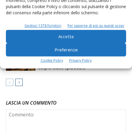
momento, compreso il ritiro del consenso, utilizzando i
Agroalimentare: «Con il caldo estremo
pulsanti della Cookie Policy o cliccando sul pulsante di gestione
ridotta la produzione di latte»
del consenso nella parte inferiore dello schermo.
Bresciangrana ferma il ritiro del latte e
Gestisci 1378 fornitori
Per saperne di più su questi scopi
la produzione fino al 31 agosto
Accetta
Preferenze
Zootecnia, possibile il via libera alla
riserva di crisi Ue per gli allevamenti
Cookie Policy
Privacy Policy
colpiti dalle epizoozie
LASCIA UN COMMENTO