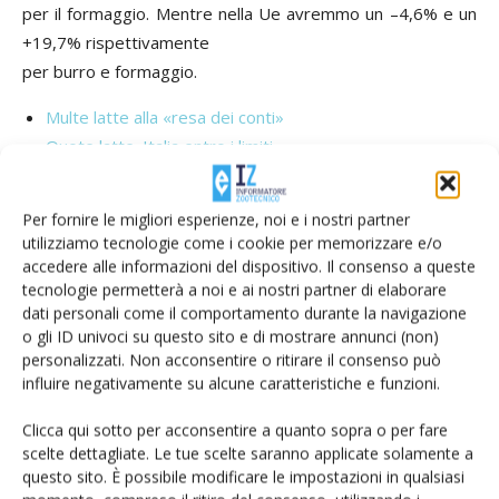
per il formaggio. Mentre nella Ue avremmo un –4,6% e un
+19,7% rispettivamente
per burro e formaggio.
Multe latte alla «resa dei conti»
Quote latte. Italia entro i limiti
Per fornire le migliori esperienze, noi e i nostri partner
TAG
Bovini da latte
Italia
latte
News
zootecnia
utilizziamo tecnologie come i cookie per memorizzare e/o
accedere alle informazioni del dispositivo. Il consenso a queste
tecnologie permetterà a noi e ai nostri partner di elaborare
dati personali come il comportamento durante la navigazione
o gli ID univoci su questo sito e di mostrare annunci (non)
Facebook
Twitter
personalizzati. Non acconsentire o ritirare il consenso può
influire negativamente su alcune caratteristiche e funzioni.
Clicca qui sotto per acconsentire a quanto sopra o per fare
Articoli correlati
scelte dettagliate. Le tue scelte saranno applicate solamente a
questo sito. È possibile modificare le impostazioni in qualsiasi
Mocellin, Confcooperative