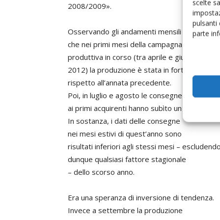
scelte s
2008/2009».
impostaz
pulsanti
Osservando gli andamenti mensili si deduce
parte in
che nei primi mesi della campagna
produttiva in corso (tra aprile e giugno
2012) la produzione è stata in forte aumento
rispetto all’annata precedente.
Poi, in luglio e agosto le consegne di latte
ai primi acquirenti hanno subìto un rallentame
In sostanza, i dati delle consegne
nei mesi estivi di quest’anno sono
risultati inferiori agli stessi mesi – escludend
dunque qualsiasi fattore stagionale
– dello scorso anno.
Era una speranza di inversione di tendenza.
Invece a settembre la produzione