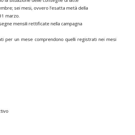
o la situazione delle consegne di latte
tembre; sei mesi, ovvero l’esatta metà della
 31 marzo.
segne mensili rettificate nella campagna
strati per un mese comprendono quelli registrati nei mesi
ttivo