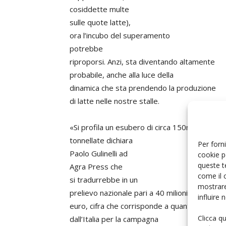
cosiddette multe
sulle quote latte),
ora l’incubo del superamento
potrebbe
riproporsi. Anzi, sta diventando altamente
probabile, anche alla luce della
dinamica che sta prendendo la produzione
di latte nelle nostre stalle.
«Si profila un esubero di circa 150mila
tonnellate dichiara
Per forni
Paolo Gulinelli ad
cookie p
queste t
Agra Press che
come il 
si tradurrebbe in un
mostrare
prelievo nazionale pari a 40 milioni di
influire
euro, cifra che corrisponde a quanto pagato
Clicca q
dall’Italia per la campagna