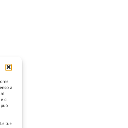
 come i
senso a
ali
e di
o può
 Le tue