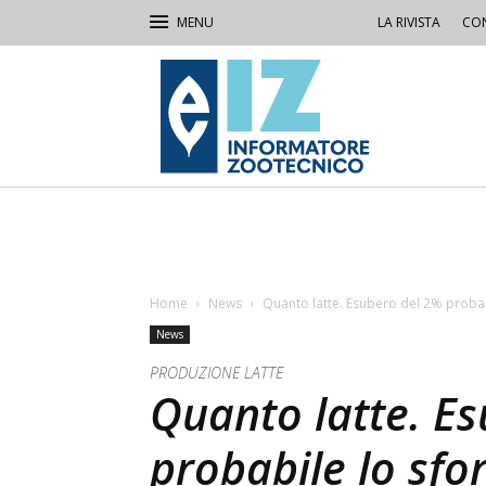
LA RIVISTA
CON
IZ
Informatore
Zootecnico
Home
News
Quanto latte. Esubero del 2% proba
News
PRODUZIONE LATTE
Quanto latte. E
probabile lo sf