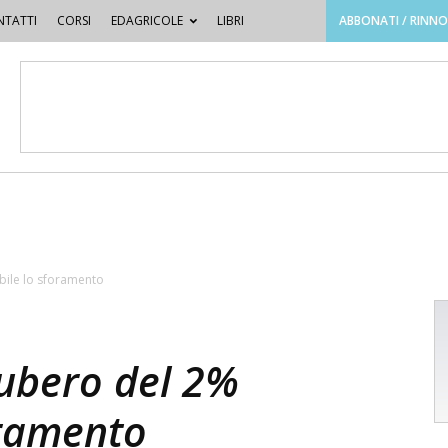
TATTI
CORSI
EDAGRICOLE
LIBRI
ABBONATI / RINN
bile lo sforamento
subero del 2%
oramento