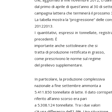
che, aggiornati a fine novembre 2012, ci dann
dal primo di aprile di quest’anno al 30 di set
campagna lattiera che terminerà il prossimo
La tabella mostra la “progressione” delle con
20122013.
I quantitativi, espressi in tonnellate, regi
precedenti. È
importante anche sottolineare che si
tratta di produzione rettificata in grasso,
come prescrivono le norme sul regime
del prelievo supplementare.
In particolare, la produzione complessiva
nazionale a fine settembre ammonta a
5.411.850 tonnellate di latte. Il dato corrispe
riferito all’anno scorso era pari
a 5.308.124 tonnellate. Tra i due valori
c’è una differenza dell’1,9%. Una situazione