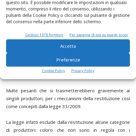
questo sito. È possibile modificare le impostazioni in qualsiasi
giugno e luglio.
momento, compreso il ritiro del consenso, utilizzando i
pulsanti della Cookie Policy o cliccando sul pulsante di gestione
Una multa di 100 milioni?
del consenso nella parte inferiore dello schermo.
Tutti gli esperti sono concordi nel ritenere che se il trend
Gestisci 1378 fornitori
Per saperne di più su questi scopi
resterà quello appena descritto, l’Italia in questa campagna
Accetta
lattiera, che finirà il 31 marzo 2013, supererà la quota
assegnata al paese. Con un forte rischio di una multa molto
Preferenze
elevata: fino a 100 milioni di euro, è la previsione
Cookie Policy
Privacy Policy
preoccupata di Giovanni Rossi, presidente di Oc LatteItalia.
Multe pesanti che si trasmetterebbero gravemente ai
singoli produttori, per i meccanismi della restituzione così
come concepiti dalla legge 33/2009.
La legge infatti esclude dalla restituzione alcune categorie
di produttori: coloro che non sono in regola con i