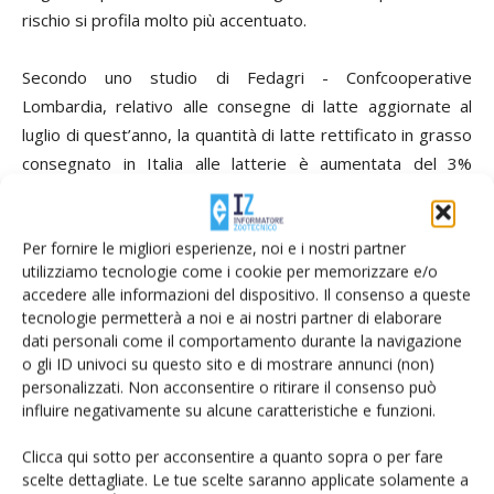
rischio si profila molto più accentuato.
Secondo uno studio di Fedagri - Confcooperative
Lombardia, relativo alle consegne di latte aggiornate al
luglio di quest’anno, la quantità di latte rettificato in grasso
consegnato in Italia alle latterie è aumentata del 3%
rispetto allo stesso periodo della campagna precedente;
dai dati ufficiali Sian (Sistema informativo agricolo nazionale)
Per fornire le migliori esperienze, noi e i nostri partner
la produzione di latte in Italia da aprile a luglio 2012 in
utilizziamo tecnologie come i cookie per memorizzare e/o
totale risulta pari a 3.772.263 tonnellate.
accedere alle informazioni del dispositivo. Il consenso a queste
tecnologie permetterà a noi e ai nostri partner di elaborare
Un aumento dunque importante, verificatosi pur scontando
dati personali come il comportamento durante la navigazione
o gli ID univoci su questo sito e di mostrare annunci (non)
un calo del 4,5% a luglio rispetto a giugno come
personalizzati. Non acconsentire o ritirare il consenso può
conseguenza dell’intenso caldo estivo. La situazione è
influire negativamente su alcune caratteristiche e funzioni.
analoga – come evidenzia lo studio Fedagri – a quella che si
registra in Lombardia, la regione italiana maggiormente
Clicca qui sotto per acconsentire a quanto sopra o per fare
produttiva: +3,5% rispetto all’anno scorso e -4,5% tra
scelte dettagliate. Le tue scelte saranno applicate solamente a