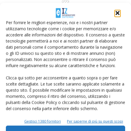
Per fornire le migliori esperienze, noi e i nostri partner
Dalla stessa categoria
utilizziamo tecnologie come i cookie per memorizzare e/o
accedere alle informazioni del dispositivo. Il consenso a queste
tecnologie permetterà a noi e ai nostri partner di elaborare
FLASH NEWS
5 Agosto 2026
dati personali come il comportamento durante la navigazione
o gli ID univoci su questo sito e di mostrare annunci (non)
Convention estiva Agafibj, la
personalizzati. Non acconsentire o ritirare il consenso può
Basilicata al centro della
influire negativamente su alcune caratteristiche e funzioni.
formazione dei giovani...
Clicca qui sotto per acconsentire a quanto sopra o per fare
Quattro giorni tra visite tecniche, innovazione, benessere animale
scelte dettagliate. Le tue scelte saranno applicate solamente a
e confronto professionale hanno coinvolto circa cento giovani
questo sito. È possibile modificare le impostazioni in qualsiasi
allevatori provienti da tutta l'Italia
momento, compreso il ritiro del consenso, utilizzando i
Di
Francesca Baccino
pulsanti della Cookie Policy o cliccando sul pulsante di gestione
del consenso nella parte inferiore dello schermo.
FLASH NEWS
3 Agosto 2026
Gestisci 1380 fornitori
Per saperne di più su questi scopi