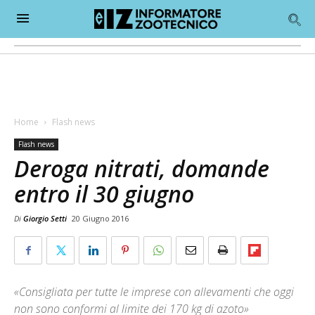
Home
Flash news
Flash news
Deroga nitrati, domande
entro il 30 giugno
Di
Giorgio Setti
20 Giugno 2016
«Consigliata per tutte le imprese con allevamenti che oggi
non sono conformi al limite dei 170 kg di azoto»