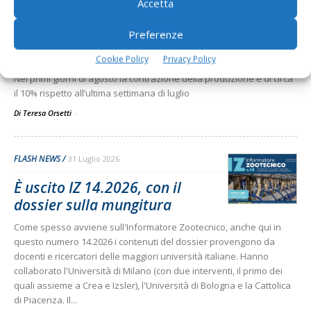
Mocellin, Confcooperative
Accetta
Agroalimentare: «Con il caldo
Preferenze
estremo ridotta la produzione
di...
Cookie Policy
Privacy Policy
Nei primi giorni di agosto la contrazione della produzione è di circa
il 10% rispetto all’ultima settimana di luglio
Di Teresa Orsetti
-
FLASH NEWS
31 Luglio 2026
È uscito IZ 14.2026, con il
dossier sulla mungitura
Come spesso avviene sull'Informatore Zootecnico, anche qui in
questo numero 14.2026 i contenuti del dossier provengono da
docenti e ricercatori delle maggiori università italiane. Hanno
collaborato l'Università di Milano (con due interventi, il primo dei
quali assieme a Crea e Izsler), l'Università di Bologna e la Cattolica
di Piacenza. Il...