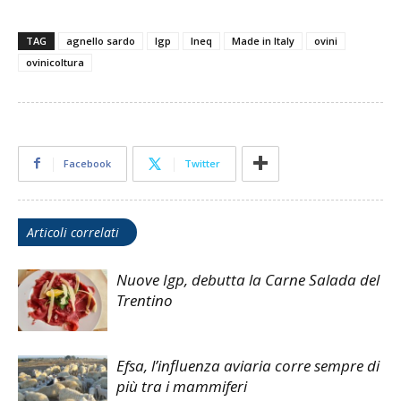
TAG
agnello sardo
Igp
Ineq
Made in Italy
ovini
ovinicoltura
Facebook
Twitter
Articoli correlati
Nuove Igp, debutta la Carne Salada del
Trentino
Efsa, l’influenza aviaria corre sempre di
più tra i mammiferi