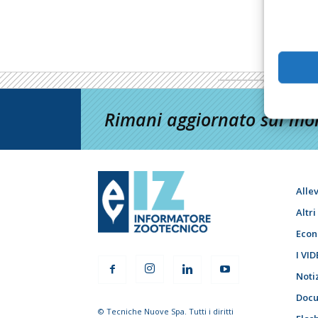
Rimani aggiornato sul mon
Alle
Altr
Econ
I VID
Noti
Docu
© Tecniche Nuove Spa. Tutti i diritti