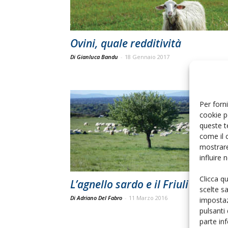
Ovini, quale redditività
Di Gianluca Bandu
-
18 Gennaio 2017
Per forni
cookie p
queste t
come il 
mostrare
influire
Clicca q
L’agnello sardo e il Friuli
scelte s
Di Adriano Del Fabro
-
11 Marzo 2016
impostaz
pulsanti
parte in