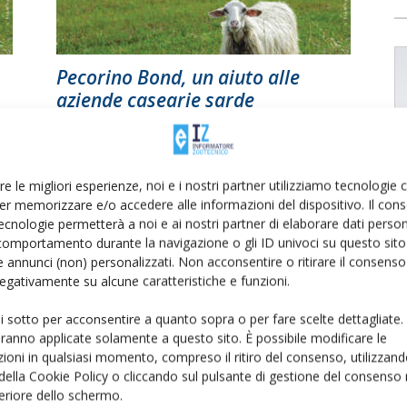
Pecorino Bond, un aiuto alle
aziende casearie sarde
Di Paolo Caboni
-
2 Settembre 2016
re le migliori esperienze, noi e i nostri partner utilizziamo tecnologie
er memorizzare e/o accedere alle informazioni del dispositivo. Il con
ecnologie permetterà a noi e ai nostri partner di elaborare dati person
comportamento durante la navigazione o gli ID univoci su questo sito 
 annunci (non) personalizzati. Non acconsentire o ritirare il consens
 negativamente su alcune caratteristiche e funzioni.
ui sotto per acconsentire a quanto sopra o per fare scelte dettagliate.
Ovini – Benessere animale e il
aranno applicate solamente a questo sito. È possibile modificare le
pecorino è più buono
ioni in qualsiasi momento, compreso il ritiro del consenso, utilizzand
 della Cookie Policy o cliccando sul pulsante di gestione del consenso 
Di Loriano Delponte
-
18 Gennaio 2016
feriore dello schermo.