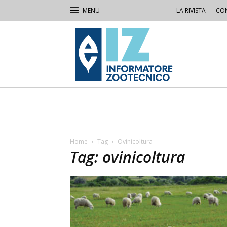
LA RIVISTA
CON
IZ
Informatore
Zootecnico
Home
Tag
Ovinicoltura
Tag: ovinicoltura