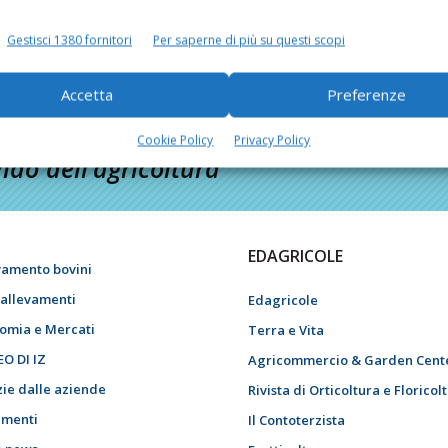
Gestisci 1380 fornitori
Per saperne di più su questi scopi
Accetta
Preferenze
Cookie Policy
Privacy Policy
do dell’agricoltura
EDAGRICOLE
vamento bovini
i allevamenti
Edagricole
omia e Mercati
Terra e Vita
EO DI IZ
Agricommercio & Garden Cent
zie dalle aziende
Rivista di Orticoltura e Floricol
menti
Il Contoterzista