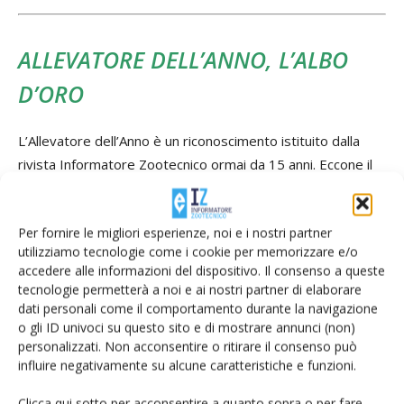
ALLEVATORE DELL’ANNO, L’ALBO
D’ORO
L’Allevatore dell’Anno è un riconoscimento istituito dalla
rivista Informatore Zootecnico ormai da 15 anni. Eccone il
palmarès:
- L’Allevatore dell’anno 2011: il bresciano Gabriele
Per fornire le migliori esperienze, noi e i nostri partner
Seminario.
utilizziamo tecnologie come i cookie per memorizzare e/o
- L’Allevatore dell’anno 2012: la cremonese Lara Balestreri.
accedere alle informazioni del dispositivo. Il consenso a queste
- L’Allevatore dell’anno 2013: il modenese Apostolo
tecnologie permetterà a noi e ai nostri partner di elaborare
Valtulini.
dati personali come il comportamento durante la navigazione
o gli ID univoci su questo sito e di mostrare annunci (non)
- L’Allevatore dell’anno 2014: il rodigino Luca Marangoni.
personalizzati. Non acconsentire o ritirare il consenso può
- L’Allevatore dell’anno 2015: il cremonese Paolo Faverzani.
influire negativamente su alcune caratteristiche e funzioni.
- L’Allevatore dell’anno 2016: il modenese Matteo Panini.
- L’Allevatore dell’anno 2017: Sara ed Elena Ferrari,
Clicca qui sotto per acconsentire a quanto sopra o per fare