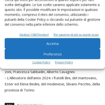
piacentine.
scelte dettagliate. Le tue scelte saranno applicate solamente a
questo sito. È possibile modificare le impostazioni in qualsiasi
- L’Allevatore dell’anno 2018: il mantovano Paolo Benedusi.
momento, compreso il ritiro del consenso, utilizzando i
- L’Allevatore dell’anno 2019: i tre allevatori Francesco Ar­
pulsanti della Cookie Policy o cliccando sul pulsante di gestione
noldi, Laura Cenni, Pietro Pizzagalli.
del consenso nella parte inferiore dello schermo.
- L’Allevatore dell’anno 2020: i piacentini Elena, Paola e
Gestisci 1380 fornitori
Per saperne di più su questi scopi
Fausto Gandolfi.
- L’Allevatore dell’anno 2021: i tre allevatori Leonardo Ba­
Accetta
rozzi, Federico Merlo, Sergio Visini.
- L’Allevatore dell’anno 2022: la famiglia Freretti, del
Preferenze
mantovano.
Cookie Policy
Privacy Policy
- L’Allevatore dell’anno 2023: i tre allevatori Roberto Chiz­
zoni, Francesca Sabbadin, Alberto Cavagnini.
- L’Allevatore dell’anno 2024: i fratelli Bini, del mantovano,
Ester ed Elena Bedini, del modenese, Silvano Pecchio, della
provincia di Torino.