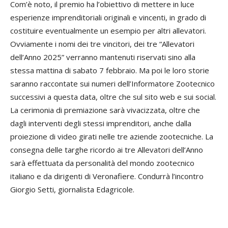
Com’è noto, il premio ha l’obiettivo di mettere in luce
esperienze imprendito­riali originali e vincenti, in grado di
costi­tuire eventualmente un esempio per altri allevatori.
Ovviamente i nomi dei tre vincitori, dei tre “Allevatori
dell’Anno 2025” verranno man­tenuti riservati sino alla
stessa mattina di sabato 7 febbraio. Ma poi le loro storie
saranno raccontate sui numeri dell’Infor­matore Zootecnico
successivi a questa data, oltre che sul sito web e sui social.
La cerimonia di premiazione sarà vivaciz­zata, oltre che
dagli interventi degli stes­si imprenditori, anche dalla
proiezione di video girati nelle tre aziende zootecniche. La
consegna delle targhe ricordo ai tre Al­levatori dell’Anno
sarà effettuata da perso­nalità del mondo zootecnico
italiano e da dirigenti di Veronafiere. Condurrà l’incontro
Giorgio Setti, giornalista Edagricole.