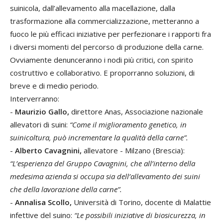
suinicola, dall’allevamen­to alla macellazione, dalla
trasformazione alla commercializzazione, metteranno a
fuoco le più efficaci iniziative per perfe­zionare i rapporti fra
i diversi momenti del percorso di produzione della carne.
Ovviamente denunceranno i nodi più criti­ci, con spirito
costruttivo e collaborativo. E proporranno soluzioni, di
breve e di medio periodo.
Interverranno:
-
Maurizio Gallo,
direttore Anas, Associa­zione nazionale
allevatori di suini:
“Come il miglioramento genetico, in
suinicoltura, può incrementare la qualità della carne”.
-
Alberto Cavagnini,
allevatore - Milzano (Brescia):
“L’esperienza del Gruppo Cava­gnini, che all’interno della
medesima azien­da si occupa sia dell’allevamento dei suini
che della lavorazione della carne”.
-
Annalisa Scollo,
Università di Torino, docente di Malattie
infettive del suino:
“Le possibili iniziative di biosicurezza, in