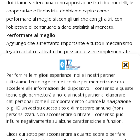
dobbiamo vedere una contrapposizione fra i due modelli, le
cooperative e l’industria; dobbiamo capire come
performare al meglio siacon gli uni che con gli altri, con
l’obiettivo di continuare a dare stabilità al mercato.
Performare al meglio.
Aggiungo che altrettanto importante è tutto il meccanismo
legato ad altre attività che possano essere implementate
partendo dalla filiera del latte bovino.
Per esempio?
Per fornire le migliori esperienze, noi e i nostri partner
Faccio un esempio concreto: grazie a uno studio scientifico
utilizziamo tecnologie come i cookie per memorizzare e/o
condotto sulle parti di cartilagine dell’animale, possiamo
accedere alle informazioni del dispositivo. Il consenso a queste
sapere se una vacca in produzione ha una propensione
tecnologie permetterà a noi e ai nostri partner di elaborare
genetica a poter sviluppare o produrre vitelli che siano
dati personali come il comportamento durante la navigazione
o gli ID univoci su questo sito e di mostrare annunci (non)
idonei per la produzione latte. Oppure al contrario
personalizzati. Non acconsentire o ritirare il consenso può
possiamo apprendere che quell’animale, che comunque
influire negativamente su alcune caratteristiche e funzioni.
rimane nella sua vita nella filiera della produzione del latte,
conviene invece utilizzarlo per un incrocio indirizzato alla
Clicca qui sotto per acconsentire a quanto sopra o per fare