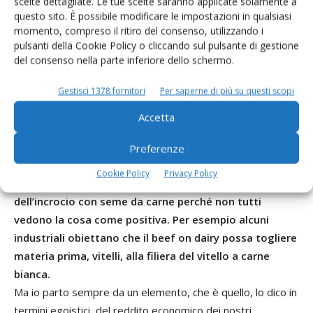
filiera della carne.
scelte dettagliate. Le tue scelte saranno applicate solamente a
questo sito. È possibile modificare le impostazioni in qualsiasi
Stiamo parlando della pratica del beef on dairy.
momento, compreso il ritiro del consenso, utilizzando i
Esatto. E questo è un altro di quegli indirizzi strategici che
pulsanti della Cookie Policy o cliccando sul pulsante di gestione
noi accompagneremo, grazie anche alla formazione che
del consenso nella parte inferiore dello schermo.
faremo sui territori, per guidare i nostri allevatori a poter
Gestisci 1378 fornitori
Per saperne di più su questi scopi
implementare ulteriormente la loro redditualità partendo
dal medesimo allevamento, pensando non solo alla
Accetta
produzione del latte ma anche alla produzione della carne,
o alla produzione di vitelli che possono essere destinati a
Preferenze
quella filiera.
Cookie Policy
Privacy Policy
Io aprirei volentieri una parentesi su questa cosa
dell’incrocio con seme da carne perché non tutti
vedono la cosa come positiva. Per esempio alcuni
industriali obiettano che il beef on dairy possa togliere
materia prima, vitelli, alla filiera del vitello a carne
bianca.
Ma io parto sempre da un elemento, che è quello, lo dico in
termini egoistici, del reddito economico dei nostri