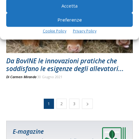
Accetta
Preferenze
Cookie Policy
Privacy Policy
Da BovINE le innovazioni pratiche che
soddisfano le esigenze degli allevatori...
Di
Carmen Miranda
30 Giugno 2021
1
2
3
E-magazine