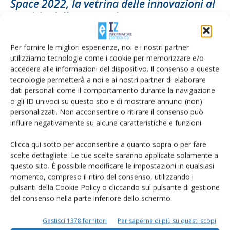
Space 2022, la vetrina delle innovazioni al
servizio della zootecnia
Di Laura Della Giovampaola
-
9 Settembre 2022
Per fornire le migliori esperienze, noi e i nostri partner
utilizziamo tecnologie come i cookie per memorizzare e/o
accedere alle informazioni del dispositivo. Il consenso a queste
tecnologie permetterà a noi e ai nostri partner di elaborare
dati personali come il comportamento durante la navigazione
o gli ID univoci su questo sito e di mostrare annunci (non)
personalizzati. Non acconsentire o ritirare il consenso può
influire negativamente su alcune caratteristiche e funzioni.
Clicca qui sotto per acconsentire a quanto sopra o per fare
scelte dettagliate. Le tue scelte saranno applicate solamente a
A Fieragricola spazi dedicati all’agricoltura
questo sito. È possibile modificare le impostazioni in qualsiasi
momento, compreso il ritiro del consenso, utilizzando i
digitale e alle agroenergie
pulsanti della Cookie Policy o cliccando sul pulsante di gestione
Di
IZ Informatore Zootecnico
25 Agosto 2021
del consenso nella parte inferiore dello schermo.
Gestisci 1378 fornitori
Per saperne di più su questi scopi