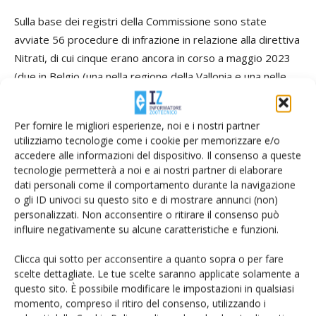
Sulla base dei registri della Commissione sono state
avviate 56 procedure di infrazione in relazione alla direttiva
Nitrati, di cui cinque erano ancora in corso a maggio 2023
(due in Belgio (una nella regione della Vallonia e una nelle
Fiandre), una in Germania, in Italia e in Spagna). La Corte ha
constatato che occorre molto tempo per risolvere i casi
Per fornire le migliori esperienze, noi e i nostri partner
(più di cinque anni in media e oltre dieci anni in quattro casi
utilizziamo tecnologie come i cookie per memorizzare e/o
in Belgio, Irlanda e Spagna).
accedere alle informazioni del dispositivo. Il consenso a queste
tecnologie permetterà a noi e ai nostri partner di elaborare
dati personali come il comportamento durante la navigazione
TAG
Corte dei Conti europea
direttiva
gestione del suolo
o gli ID univoci su questo sito e di mostrare annunci (non)
nitrati
PAC
relazione
sostenibile
personalizzati. Non acconsentire o ritirare il consenso può
influire negativamente su alcune caratteristiche e funzioni.
Clicca qui sotto per acconsentire a quanto sopra o per fare
scelte dettagliate. Le tue scelte saranno applicate solamente a
questo sito. È possibile modificare le impostazioni in qualsiasi
Facebook
Twitter
momento, compreso il ritiro del consenso, utilizzando i