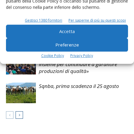
pulsanti della Cookie Policy o cliccando sul pulsante di gestione
del consenso nella parte inferiore dello schermo.
Articoli correlati
Gestisci 1380 fornitori
Per saperne di più su questi scopi
Direttiva nitrati, Bruxelles conferma il
Accetta
limite dei 170 kg di azoto
Preferenze
Cookie Policy
Privacy Policy
De Franceschi, Arav: «Lavoriamo
insieme per continuare a garantire
produzioni di qualità»
Sqnba, prima scadenza il 25 agosto