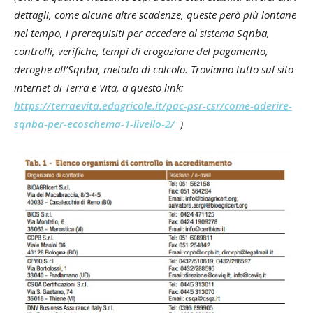
dettagli, come alcune altre scadenze, queste però più lontane
nel tempo, i prerequisiti per accedere al sistema Sqnba,
controlli, verifiche, tempi di erogazione del pagamento,
deroghe all’Sqnba, metodo di calcolo. Troviamo tutto sul sito
internet di Terra e Vita, a questo link:
https://terraevita.edagricole.it/pac-psr-csr/come-aderire-
sqnba-per-ecoschema-1-livello-2/
)