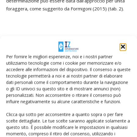
determinazione può essere data dall’approccio per unità
foraggera, come suggerito da Formigoni (2015) (tab. 2).
Si ringrano: Marcello Chiesi dell'azienda agricola “Il Ponte” di
Casina (Re); Marco Rinaldi e Paolo Moscatelli della
cooperativa agricola “S. Lucia” di Casina; Gabriele Strucchi
Per fornire le migliori esperienze, noi e i nostri partner
utilizziamo tecnologie come i cookie per memorizzare e/o
della cooperativa “Cila” di Novellara (Re).
accedere alle informazioni del dispositivo. Il consenso a queste
tecnologie permetterà a noi e ai nostri partner di elaborare
dati personali come il comportamento durante la navigazione
o gli ID univoci su questo sito e di mostrare annunci (non)
personalizzati. Non acconsentire o ritirare il consenso può
ASPETTANDO IL 18 MAGGIO
influire negativamente su alcune caratteristiche e funzioni.
Clicca qui sotto per acconsentire a quanto sopra o per fare
Dopo quello uscito su IZ5, questo articolo di IZ7 può
scelte dettagliate. Le tue scelte saranno applicate solamente a
essere considerato come un’altra tappa di avvicinamento al
questo sito. È possibile modificare le impostazioni in qualsiasi
grande evento
“
NOVA AGRICOLTURA FIENAGIONE
”,
in
momento, compreso il ritiro del consenso, utilizzando i