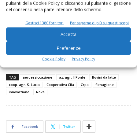
programma a Sala Bolognese il 18 maggio prossimo.
pulsanti della Cookie Policy o cliccando sul pulsante di gestione
del consenso nella parte inferiore dello schermo.
Gestisci 1380 fornitori
Per saperne di più su questi scopi
LEGGI QUI l’articolo completo di box, grafici e tabelle
Accetta
pubblicato su Informatore Zootecnico n. 7/2017
Preferenze
L’edicola di Informatore Zootecnico
Cookie Policy
Privacy Policy
TAG
aeroessiccazione
az. agr. Il Ponte
Bovini da latte
coop. agr. S. Lucia
Cooperativa Cila
Crpa
fienagione
innovazione
Nova
Facebook
Twitter