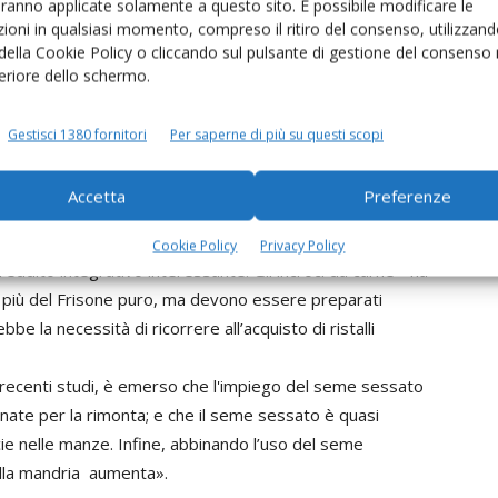
aranno applicate solamente a questo sito. È possibile modificare le
ioni in qualsiasi momento, compreso il ritiro del consenso, utilizzand
rne dalle vacche da latte
 della Cookie Policy o cliccando sul pulsante di gestione del consenso 
feriore dello schermo.
 ibridi da ingrasso e seme sessato per ottenere la
 da
Giovanni Bittante, professore ordinario di
Gestisci 1380 fornitori
Per saperne di più su questi scopi
etico del dipartimento di Agronomia Animali
ae), Università degli Studi di Padova
, che prevedono
Accetta
Preferenze
Cookie Policy
Privacy Policy
reddito integrativo interessante: Gli incroci da carne - ha
 più del Frisone puro, ma devono essere preparati
bbe la necessità di ricorrere all’acquisto di ristalli
iù recenti studi, è emerso che l'impiego del seme sessato
nate per la rimonta; e che il seme sessato è quasi
cie nelle manze. Infine, abbinando l’uso del seme
della mandria aumenta».