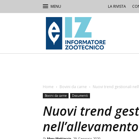
LA RIVISTA
CON
IZ
Informatore
Zootecnico
Home
Bovini da carne
Nuovi trend gestionali nel
Bovini da carne
Documenti
Nuovi trend gest
nell’allevamento
Di
Mary Mattiaccio
29 Gennaio 2020