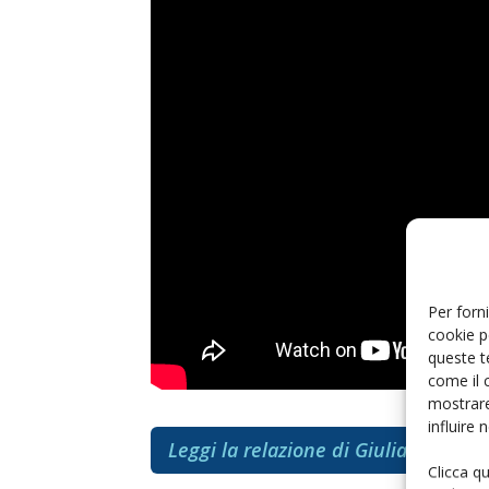
Per forni
cookie p
queste t
come il 
mostrare
influire
Leggi la relazione di Giuliano Marc
Clicca q