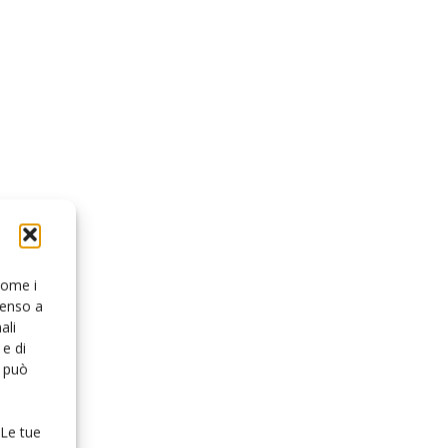
 come i
senso a
ali
e di
o può
 Le tue