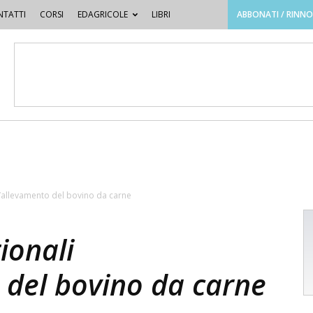
TATTI
CORSI
EDAGRICOLE
LIBRI
ABBONATI / RINN
l’allevamento del bovino da carne
ionali
 del bovino da carne