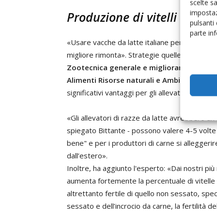
scelte s
impostaz
Produzione di vitelli da ca
pulsanti
parte in
«Usare vacche da latte italiane per produrre
migliore rimonta». Strategie quelle proposte
Zootecnica generale e miglioramento gen
Alimenti Risorse naturali e Ambiente (Dafn
significativi vantaggi per gli allevatori.
«Gli allevatori di razze da latte avrebbero un 
spiegato Bittante
-
possono valere 4-5 volte
bene" e per i produttori di carne si alleggerire
dall’estero».
Inoltre, ha aggiunto l'esperto: «Dai nostri p
aumenta fortemente la percentuale di vitelle 
altrettanto fertile di quello non sessato, spe
sessato e dell’incrocio da carne, la fertilità 