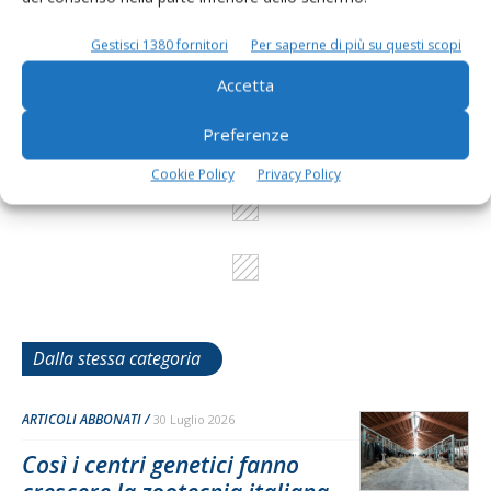
L'Esperto risponde
Gestisci 1380 fornitori
Per saperne di più su questi scopi
I consigli di Terra e Vita agli agricoltori
Accetta
Cerca adesso
Preferenze
Cookie Policy
Privacy Policy
Dalla stessa categoria
ARTICOLI ABBONATI
30 Luglio 2026
Così i centri genetici fanno