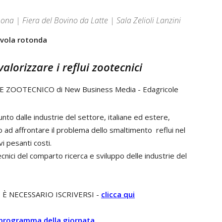
a | Fiera del Bovino da Latte | Sala Zelioli Lanzini
vola rotonda
alorizzare i reflui zootecnici
RE ZOOTECNICO di New Business Media - Edagricole
to dalle industrie del settore, italiane ed estere,
o ad affrontare il problema dello smaltimento reflui nel
vi pesanti costi.
cnici del comparto ricerca e sviluppo delle industrie del
 È NECESSARIO ISCRIVERSI -
clicca qui
il programma della giornata