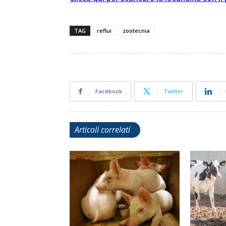
TAG
reflui
zootecnia
Facebook
Twitter
Articoli correlati