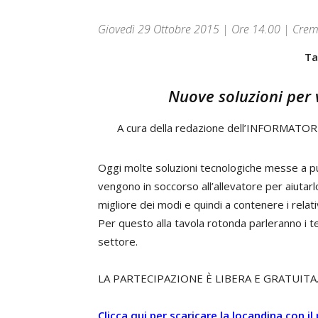
Giovedì 29 Ottobre 2015 | Ore 14.00 | Cremon
Ta
Nuove soluzioni per v
A cura della redazione dell’INFORMATO
Oggi molte soluzioni tecnologiche messe a pun
vengono in soccorso all’allevatore per aiutarl
migliore dei modi e quindi a contenere i relati
Per questo alla tavola rotonda parleranno i te
settore.
LA PARTECIPAZIONE È LIBERA E GRATUITA.
Clicca qui per scaricare la locandina con 