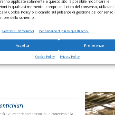
aranno applicate solamente a questo sito. È possibile modificare le
ioni in qualsiasi momento, compreso il ritiro del consenso, utilizzand
 della Cookie Policy o cliccando sul pulsante di gestione del consenso 
feriore dello schermo.
Gestisci 1378 fornitori
Per saperne di più su questi scopi
to browser per la prossima volta che commento.
Accetta
Preferenze
Cookie Policy
Privacy Policy
ontichiari
erà il 23 ottobre pomeriggio in un convegno alla