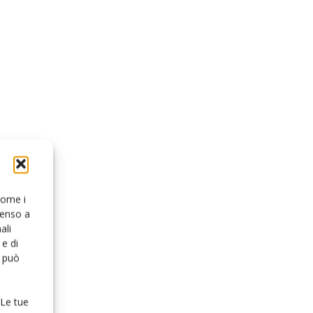
 come i
senso a
ali
e di
o può
 Le tue