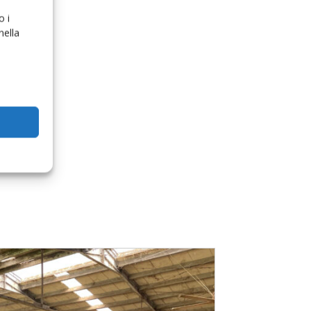
o i
nella