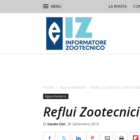
LA RIVISTA
CON
IZ
Informatore
Zootecnico
Home
Appuntamenti
Reflui Zootecnici come Valor
Appuntamenti
Reflui Zootecnic
Di
Sandra Osti
29 Settembre 2015