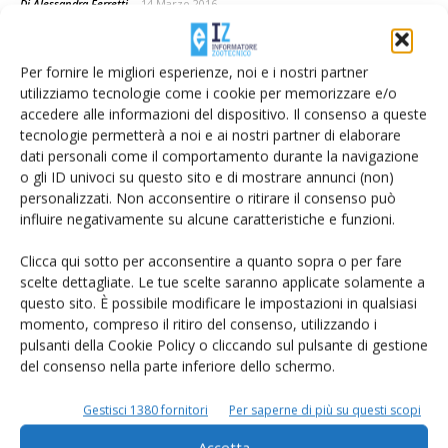
Di Alessandra Ferretti
-
14 Marzo 2016
Per fornire le migliori esperienze, noi e i nostri partner
utilizziamo tecnologie come i cookie per memorizzare e/o
accedere alle informazioni del dispositivo. Il consenso a queste
tecnologie permetterà a noi e ai nostri partner di elaborare
dati personali come il comportamento durante la navigazione
o gli ID univoci su questo sito e di mostrare annunci (non)
personalizzati. Non acconsentire o ritirare il consenso può
influire negativamente su alcune caratteristiche e funzioni.
Clicca qui sotto per acconsentire a quanto sopra o per fare
Digestato: valorizzazione economica e
scelte dettagliate. Le tue scelte saranno applicate solamente a
ambientale
questo sito. È possibile modificare le impostazioni in qualsiasi
Di Carlo Odore e Giovanni Battista Marchello in collaborazione con Esea Srl e
momento, compreso il ritiro del consenso, utilizzando i
Medilabor
-
pulsanti della Cookie Policy o cliccando sul pulsante di gestione
10 Febbraio 2016
del consenso nella parte inferiore dello schermo.
Gestisci 1380 fornitori
Per saperne di più su questi scopi
Accetta