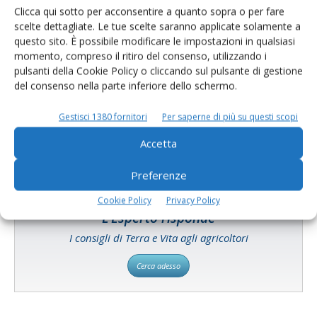
Clicca qui sotto per acconsentire a quanto sopra o per fare
scelte dettagliate. Le tue scelte saranno applicate solamente a
questo sito. È possibile modificare le impostazioni in qualsiasi
momento, compreso il ritiro del consenso, utilizzando i
Catalogo Aziende e Prodotti
pulsanti della Cookie Policy o cliccando sul pulsante di gestione
del consenso nella parte inferiore dello schermo.
Un modo semplice per cercare un'azienda o un
prodotto!
Gestisci 1380 fornitori
Per saperne di più su questi scopi
Cerca adesso
Accetta
Preferenze
Cookie Policy
Privacy Policy
L'Esperto risponde
I consigli di Terra e Vita agli agricoltori
Cerca adesso