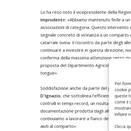
Lo ha reso noto il vicepresidente della Regio
Imprudent
e: «Abbiamo mantenuto fede a un i
associazioni di categoria. Questo intervento
segnale concreto di vicinanza a un comparto c
catarrale ovina. Il riscontro da parte degli a
continuare a investire in questa direzione, no
conferma della massima attenzione verso ques
proposta del Dipartimento Agricoltura, ha già 
tongue».
Per forni
Soddisfazione anche da parte del presidente d
cookie p
D'Ignazio
, che sottolinea l'efficienza della m
queste t
come il 
controlli in tempi record, un risultato non sco
mostrare
documentazione prodotta dagli allevatori. Or
influire
continuiamo a lavorare a fianco del Dipartimen
aiuti al comparto».
Clicca q