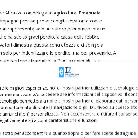
ne Abruzzo con delega all'Agricoltura,
Emanuele
mpegno preciso preso con gli allevatori e con le
 non rappresenta solo un ristoro economico, ma un
he ha subìto gravi perdite a causa della febbre
llevatori dimostra questa concretezza e ci spinge a
n solo per indennizzare le perdite, ma per prevenirle. A
to settore strategico, la Giunta regionale, su
stanziato ulteriori risorse per coprire i danni da Blue
re le migliori esperienze, noi e i nostri partner utilizziamo tecnologie
i Fira(Finanziaria regionale abruzzese) ,
Giacomo
er memorizzare e/o accedere alle informazioni del dispositivo. Il con
acchina amministrativa: «Gli uffici hanno espletato tutti i
ecnologie permetterà a noi e ai nostri partner di elaborare dati person
comportamento durante la navigazione o gli ID univoci su questo sito 
ntato data la complessità delle verifiche sulla
 annunci (non) personalizzati. Non acconsentire o ritirare il consens
a siamo pronti a erogare le risorse e, nel contempo,
 negativamente su alcune caratteristiche e funzioni.
to Agricoltura anche per l'attuazione di altri pacchetti di
ui sotto per acconsentire a quanto sopra o per fare scelte dettagliate.