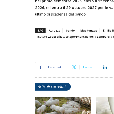
nel primo semestre 2026
;
entro il 1° febb
2026
; ed
entro il 29 ottobre 2027 per le v
ultimo di scadenza del bando.
TAG
Abruzzo
bando
blue tongue
Emilia
Istituto Zooprofilattico Sperimentale della Lombardia
Facebook
Twitter
Articoli correlati