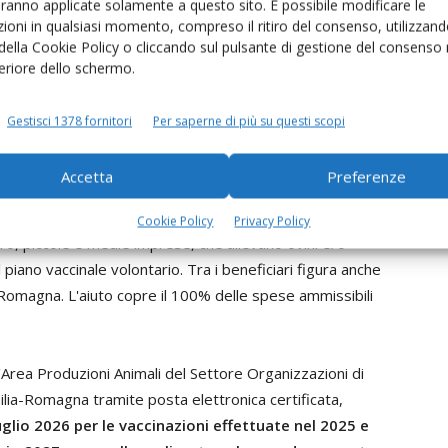
aranno applicate solamente a questo sito. È possibile modificare le
ioni in qualsiasi momento, compreso il ritiro del consenso, utilizzand
per sostenere la vaccinazione
 della Cookie Policy o cliccando sul pulsante di gestione del consenso 
feriore dello schermo.
a prevenzioneaprendo un bando da 150mila euro a
Gestisci 1378 fornitori
Per saperne di più su questi scopi
o la Blue tongue.
Accetta
Preferenze
lizzate nel 2026
e
50mila euro nel 2027
, per l'acquisto
lla febbre catarrale degli ovini e sono rivolte alle imprese
Cookie Policy
Privacy Policy
cro, piccole e medie imprese, che allevano ovini e/o
 piano vaccinale volontario. Tra i beneficiari figura anche
a-Romagna. L'aiuto copre il 100% delle spese ammissibili
rea Produzioni Animali del Settore Organizzazioni di
ilia-Romagna tramite posta elettronica certificata,
luglio 2026 per le vaccinazioni effettuate nel 2025 e