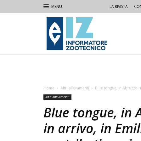
LA RIVISTA
CON
IZ
Informatore
Zootecnico
Home
Altri allevamenti
Blue tongue, in Abruzzo ri
Altri allevamenti
Blue tongue, in 
in arrivo, in Em