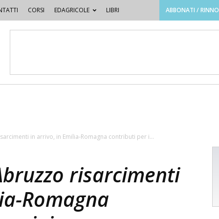
TATTI
CORSI
EDAGRICOLE
LIBRI
ABBONATI / RINN
sarcimenti in arrivo, in Emilia-Romagna contributi per i...
Abruzzo risarcimenti
ilia-Romagna