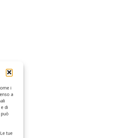
 come i
senso a
ali
e di
o può
 Le tue