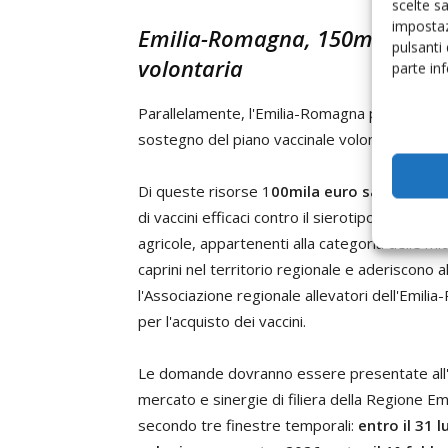
scelte s
impostaz
Emilia-Romagna, 150mila euro 
pulsanti
volontaria
parte in
Parallelamente, l'Emilia-Romagna punta sull
sostegno del piano vaccinale volontario contr
Di queste risorse 1
00mila euro saranno uti
di vaccini efficaci contro il sierotipo Btv-8 de
agricole, appartenenti alla categoria delle mi
caprini nel territorio regionale e aderiscono al
l'Associazione regionale allevatori dell'Emili
per l'acquisto dei vaccini.
Le domande dovranno essere presentate all'A
mercato e sinergie di filiera della Regione Em
secondo tre finestre temporali:
entro il 31 