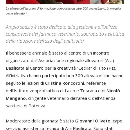
La platea dell’incontro di formazione composta da oltre 300 partecipanti, in maggior
parte allevatori
Ampio spazio è stato dedicato alla gestione e all’utilizzo
consapevole del farmaco veterinario, soprattutto nell’ottica
della riduzione dell’uso degli antibiotici
Il benessere animale è stato al centro di un incontro
organizzato dall’Associazione regionale allevatori (Ara)
Basilicata al Centro per la creatività “Cecilia” di Tito (Pz).
All’iniziativa hanno partecipato ben 300 allevatori che hanno
seguìto le lezioni di
Cristina Roncoroni
, referente
dell’Istituto zooprofilattico di Lazio e Toscana e di
Nicolò
Mangano
, dirigente veterinario dell’area C dell’Azienda
sanitaria di Potenza.
Moderatore della giornata è stato
Giovanni Oliveto
, capo
servizio assistenza tecnica di Ara Basilicata. Sono stati