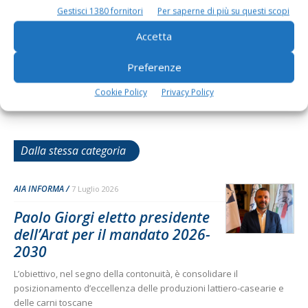
Gestisci 1380 fornitori
Per saperne di più su questi scopi
Accetta
Preferenze
Cookie Policy
Privacy Policy
Dalla stessa categoria
AIA INFORMA
7 Luglio 2026
Paolo Giorgi eletto presidente
dell’Arat per il mandato 2026-
2030
L’obiettivo, nel segno della contonuità, è consolidare il
posizionamento d’eccellenza delle produzioni lattiero-casearie e
delle carni toscane