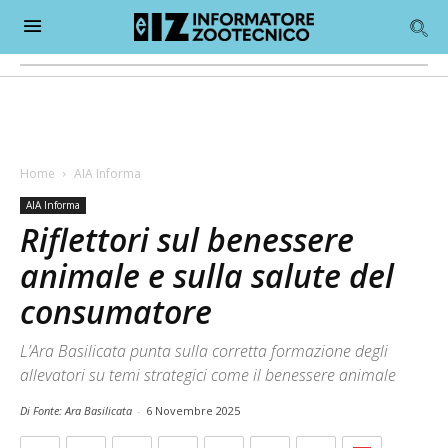
Home
AIA Informa
AIA Informa
Riflettori sul benessere
animale e sulla salute del
consumatore
L’Ara Basilicata punta sulla corretta formazione degli
allevatori su temi strategici come il benessere animale
Di Fonte: Ara Basilicata
-
6 Novembre 2025