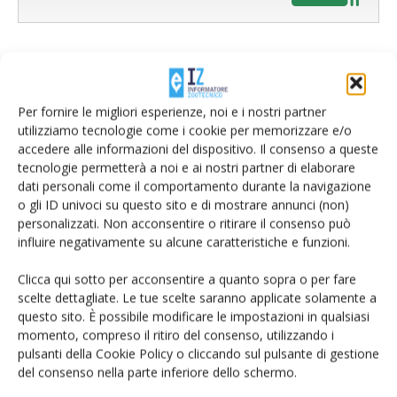
Per fornire le migliori esperienze, noi e i nostri partner
utilizziamo tecnologie come i cookie per memorizzare e/o
Catalogo Aziende e Prodotti
accedere alle informazioni del dispositivo. Il consenso a queste
Un modo semplice per cercare un'azienda o un
tecnologie permetterà a noi e ai nostri partner di elaborare
dati personali come il comportamento durante la navigazione
prodotto!
o gli ID univoci su questo sito e di mostrare annunci (non)
personalizzati. Non acconsentire o ritirare il consenso può
Cerca adesso
influire negativamente su alcune caratteristiche e funzioni.
Clicca qui sotto per acconsentire a quanto sopra o per fare
scelte dettagliate. Le tue scelte saranno applicate solamente a
questo sito. È possibile modificare le impostazioni in qualsiasi
L'Esperto risponde
momento, compreso il ritiro del consenso, utilizzando i
I consigli di Terra e Vita agli agricoltori
pulsanti della Cookie Policy o cliccando sul pulsante di gestione
del consenso nella parte inferiore dello schermo.
Cerca adesso