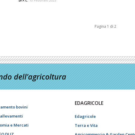
Di
F.C.
10 Febbraio 2023
Pagina 1 di 2
do dell’agricoltura
EDAGRICOLE
vamento bovini
i allevamenti
Edagricole
omia e Mercati
Terra e Vita
EO DI IZ
Agricommercio & Garden Cent