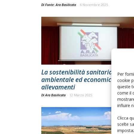
Di Fonte: Ara Basilicata
-
6 Novembre 2025
La sostenibilità sanitaria,
Per forni
ambientale ed economica negli
cookie p
allevamenti
queste t
come il 
Di Ara Basilicata
-
12 Marzo 2025
mostrare
influire
Clicca q
scelte s
impostaz