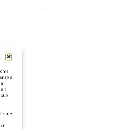
 come i
senso a
ali
e di
o può
 Le tue
o i