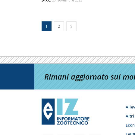
Di
F.C.
20 Novembre 2023
1
2
Rimani aggiornato sul mon
Alle
Altr
Econ
I VID