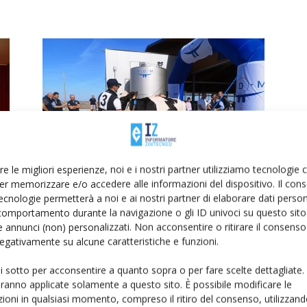
Gli allevatori di bovini da latte a
re le migliori esperienze, noi e i nostri partner utilizziamo tecnologie
Matera per il meeting...
er memorizzare e/o accedere alle informazioni del dispositivo. Il con
ecnologie permetterà a noi e ai nostri partner di elaborare dati person
Di Ara Basilicata
-
14 Febbraio 2025
comportamento durante la navigazione o gli ID univoci su questo sito 
 annunci (non) personalizzati. Non acconsentire o ritirare il consens
 negativamente su alcune caratteristiche e funzioni.
ui sotto per acconsentire a quanto sopra o per fare scelte dettagliate.
aranno applicate solamente a questo sito. È possibile modificare le
ioni in qualsiasi momento, compreso il ritiro del consenso, utilizzand