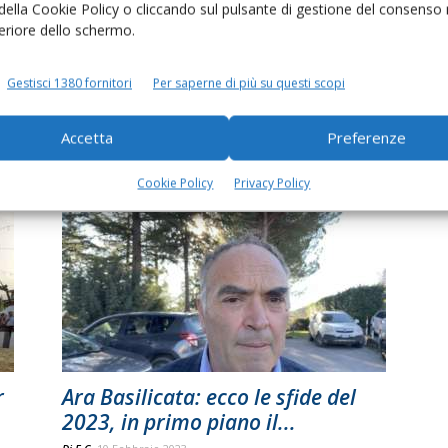
 della Cookie Policy o cliccando sul pulsante di gestione del consenso 
feriore dello schermo.
Gestisci 1380 fornitori
Per saperne di più su questi scopi
Riflettori sui bovini italiani da
carne, valorizzato un patrimonio
Accetta
Preferenze
unico
Di
Ara Basilicata
13 Giugno 2024
Cookie Policy
Privacy Policy
r
Ara Basilicata: ecco le sfide del
2023, in primo piano il...