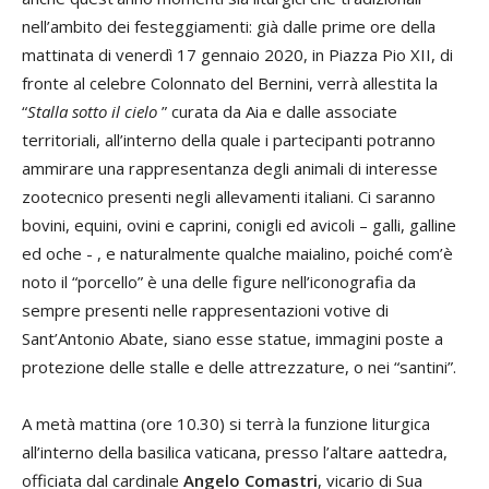
nell’ambito dei festeggiamenti: già dalle prime ore della
mattinata di venerdì 17 gennaio 2020, in Piazza Pio XII, di
fronte al celebre Colonnato del Bernini, verrà allestita la
“
Stalla sotto il cielo
” curata da Aia e dalle associate
territoriali, all’interno della quale i partecipanti potranno
ammirare una rappresentanza degli animali di interesse
zootecnico presenti negli allevamenti italiani. Ci saranno
bovini, equini, ovini e caprini, conigli ed avicoli – galli, galline
ed oche - , e naturalmente qualche maialino, poiché com’è
noto il “porcello” è una delle figure nell’iconografia da
sempre presenti nelle rappresentazioni votive di
Sant’Antonio Abate, siano esse statue, immagini poste a
protezione delle stalle e delle attrezzature, o nei “santini”.
A metà mattina (ore 10.30) si terrà la funzione liturgica
all’interno della basilica vaticana, presso l’altare aattedra,
officiata dal cardinale
Angelo Comastri
, vicario di Sua