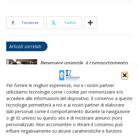
Facebook
Twitter
Articoli correlati
Benessere animale, il comportamento
non mente
Per fornire le migliori esperienze, noi e i nostri partner
utilizziamo tecnologie come i cookie per memorizzare e/o
Coldiretti boccia la proposta di
accedere alle informazioni del dispositivo. Il consenso a queste
Greenpeace sugli allevamenti: «Non
tecnologie permetterà a noi e ai nostri partner di elaborare
servono divieti, ma obiettivi misurabili»
dati personali come il comportamento durante la navigazione
o gli ID univoci su questo sito e di mostrare annunci (non)
Siccità e caldo, allarme per campi e
personalizzati. Non acconsentire o ritirare il consenso può
stalle: latte fino al 20% in meno
influire negativamente su alcune caratteristiche e funzioni.