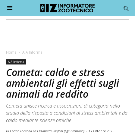
Home
AIA Informa
AIA Informa
Cometa: caldo e stress
ambientali gli effetti sugli
animali da reddito
Cometa unisce ricerca e associazioni di categoria nello
studio della risposta a condizioni di stress ambientali e da
caldo mediante scienze omiche
Di Cecilia Fontana ed Elisabetta Fanfoni (Lgs Cremona)
-
17 Ottobre 2025