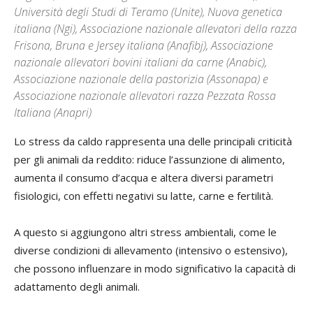
Università degli Studi di Teramo (Unite), Nuova genetica
italiana (Ngi), Associazione nazionale allevatori della razza
Frisona, Bruna e Jersey italiana (Anafibj), Associazione
nazionale allevatori bovini italiani da carne (Anabic),
Associazione nazionale della pastorizia (Assonapa) e
Associazione nazionale allevatori razza Pezzata Rossa
Italiana (Anapri)
Lo stress da caldo rappresenta una delle principali criticità
per gli animali da reddito: riduce l’assunzione di alimento,
aumenta il consumo d’acqua e altera diversi parametri
fisiologici, con effetti negativi su latte, carne e fertilità.
A questo si aggiungono altri stress ambientali, come le
diverse condizioni di allevamento (intensivo o estensivo),
che possono influenzare in modo significativo la capacità di
adattamento degli animali.