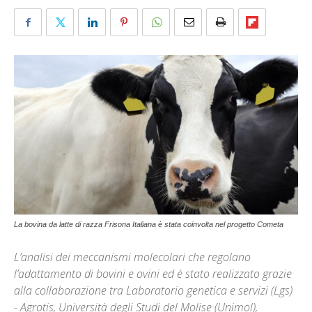
La bovina da latte di razza Frisona Italiana è stata coinvolta nel progetto Cometa
L’analisi dei meccanismi molecolari che regolano
l’adattamento di bovini e ovini ed è stato realizzato grazie
alla collaborazione tra Laboratorio genetica e servizi (Lgs)
- Agrotis, Università degli Studi del Molise (Unimol),