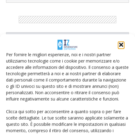
Catalogo Aziende e Prodotti
Un modo semplice per cercare un'azienda o un
Per fornire le migliori esperienze, noi e i nostri partner
prodotto!
utilizziamo tecnologie come i cookie per memorizzare e/o
accedere alle informazioni del dispositivo. Il consenso a queste
Cerca adesso
tecnologie permetterà a noi e ai nostri partner di elaborare
dati personali come il comportamento durante la navigazione
o gli ID univoci su questo sito e di mostrare annunci (non)
personalizzati. Non acconsentire o ritirare il consenso può
influire negativamente su alcune caratteristiche e funzioni.
L'Esperto risponde
Clicca qui sotto per acconsentire a quanto sopra o per fare
I consigli di Terra e Vita agli agricoltori
scelte dettagliate. Le tue scelte saranno applicate solamente a
questo sito. È possibile modificare le impostazioni in qualsiasi
Cerca adesso
momento, compreso il ritiro del consenso, utilizzando i