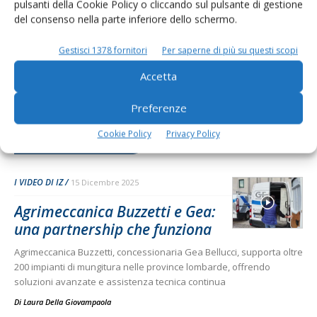
pulsanti della Cookie Policy o cliccando sul pulsante di gestione
del consenso nella parte inferiore dello schermo.
Gestisci 1378 fornitori
Per saperne di più su questi scopi
Accetta
Preferenze
Cookie Policy
Privacy Policy
Dalla stessa categoria
I VIDEO DI IZ
15 Dicembre 2025
Agrimeccanica Buzzetti e Gea:
una partnership che funziona
Agrimeccanica Buzzetti, concessionaria Gea Bellucci, supporta oltre
200 impianti di mungitura nelle province lombarde, offrendo
soluzioni avanzate e assistenza tecnica continua
Di
Laura Della Giovampaola