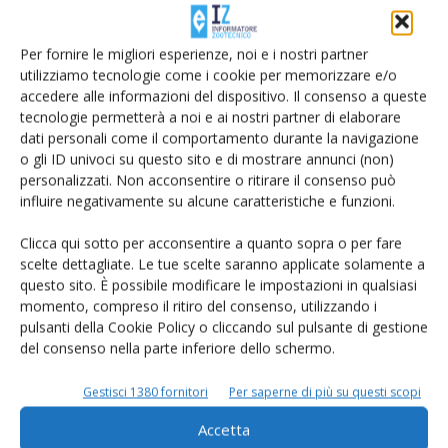
Di
Giorgio Setti
28 Dicembre 2020
Per fornire le migliori esperienze, noi e i nostri partner
utilizziamo tecnologie come i cookie per memorizzare e/o
accedere alle informazioni del dispositivo. Il consenso a queste
tecnologie permetterà a noi e ai nostri partner di elaborare
dati personali come il comportamento durante la navigazione
o gli ID univoci su questo sito e di mostrare annunci (non)
personalizzati. Non acconsentire o ritirare il consenso può
influire negativamente su alcune caratteristiche e funzioni.
Clicca qui sotto per acconsentire a quanto sopra o per fare
scelte dettagliate. Le tue scelte saranno applicate solamente a
Abbiamo presentato i contenuti di IZ 20. E
questo sito. È possibile modificare le impostazioni in qualsiasi
ora è in...
momento, compreso il ritiro del consenso, utilizzando i
pulsanti della Cookie Policy o cliccando sul pulsante di gestione
Di
Redazione Informatore Zootecnico
3 Dicembre 2020
del consenso nella parte inferiore dello schermo.
Gestisci 1380 fornitori
Per saperne di più su questi scopi
Accetta