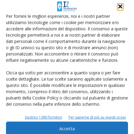
Di
Giorgio Setti
7 Aprile 2017
Per fornire le migliori esperienze, noi e i nostri partner
utilizziamo tecnologie come i cookie per memorizzare e/o
accedere alle informazioni del dispositivo. Il consenso a queste
tecnologie permetterà a noi e ai nostri partner di elaborare
dati personali come il comportamento durante la navigazione
o gli ID univoci su questo sito e di mostrare annunci (non)
personalizzati. Non acconsentire o ritirare il consenso può
influire negativamente su alcune caratteristiche e funzioni.
Clicca qui sotto per acconsentire a quanto sopra o per fare
scelte dettagliate. Le tue scelte saranno applicate solamente a
Antibiotici, prudenza
questo sito. È possibile modificare le impostazioni in qualsiasi
Di Patrizia Bassi(1), Giuseppe Merialdi(1), Marco Nocetti(2)
-
15 Febbraio 2017
momento, compreso il ritiro del consenso, utilizzando i
pulsanti della Cookie Policy o cliccando sul pulsante di gestione
del consenso nella parte inferiore dello schermo.
Gestisci 1380 fornitori
Per saperne di più su questi scopi
Accetta