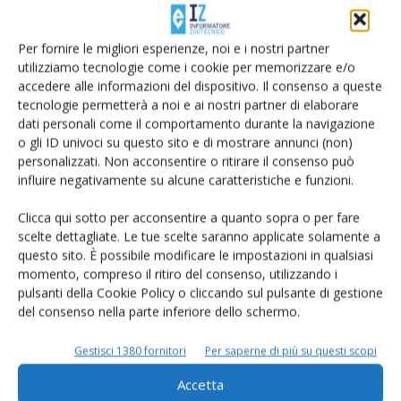
Carni Italiane”
Di AIA
-
8 Maggio 2023
Per fornire le migliori esperienze, noi e i nostri partner
utilizziamo tecnologie come i cookie per memorizzare e/o
accedere alle informazioni del dispositivo. Il consenso a queste
tecnologie permetterà a noi e ai nostri partner di elaborare
dati personali come il comportamento durante la navigazione
o gli ID univoci su questo sito e di mostrare annunci (non)
personalizzati. Non acconsentire o ritirare il consenso può
influire negativamente su alcune caratteristiche e funzioni.
Clicca qui sotto per acconsentire a quanto sopra o per fare
scelte dettagliate. Le tue scelte saranno applicate solamente a
questo sito. È possibile modificare le impostazioni in qualsiasi
Pillole di LEO
momento, compreso il ritiro del consenso, utilizzando i
pulsanti della Cookie Policy o cliccando sul pulsante di gestione
Di
IZ Informatore Zootecnico
17 Aprile 2023
del consenso nella parte inferiore dello schermo.
Gestisci 1380 fornitori
Per saperne di più su questi scopi
Accetta