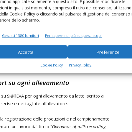
aranno applicate solamente a questo sito. È possibile modificare le
ioni in qualsiasi momento, compreso il ritiro del consenso, utilizzand
missioni di metano
 della Cookie Policy o cliccando sul pulsante di gestione del consenso 
feriore dello schermo.
 cambiamento climatico“
Negrini
ha presentato un lavoro
on in italian dairy herds: application of Ipcc equation
Gestisci 1380 fornitori
Per saperne di più su questi scopi
vativo
metodo di calcolo
basato sulle equazioni dell’Ipcc
 controllo funzionale,
di stimare l’emissione annuale di
Accetta
Preferenze
capo e per kg di latte prodotto nel periodo, di metano
Cookie Policy
Privacy Policy
ort su ogni allevamento
le su Si@llEvA per ogni allevamento da latte iscritto ai
precise e dettagliate all’allevatore.
ella registrazione delle produzioni e nel campionamento
tato un lavoro dal titolo “
Overviews of milk recording