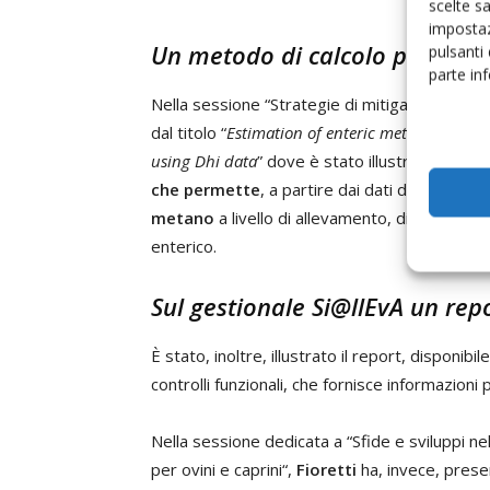
scelte s
impostaz
Un metodo di calcolo per le e
pulsanti
parte in
Nella sessione “Strategie di mitigazione del
dal titolo “
Estimation of enteric methane emissi
using Dhi data
” dove è stato illustrato l’inno
che permette
, a partire dai dati dell’Aia del
metano
a livello di allevamento, di singolo 
enterico.
Sul gestionale Si@llEvA un rep
È stato, inoltre, illustrato il report, disponibi
controlli funzionali, che fornisce informazioni 
Nella sessione dedicata a “Sfide e sviluppi n
per ovini e caprini“,
Fioretti
ha, invece, presen