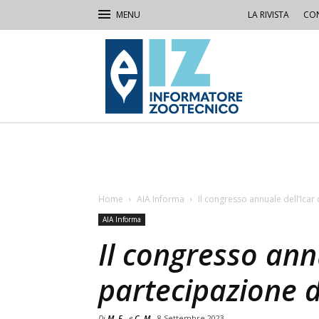
LA RIVISTA
CON
IZ
Informatore
Zootecnico
Home
AIA Informa
Il congresso annuale dell’Icar 
AIA Informa
Il congresso annu
partecipazione d
Di
M. F.
e
C. M.
8 Settembre 2023