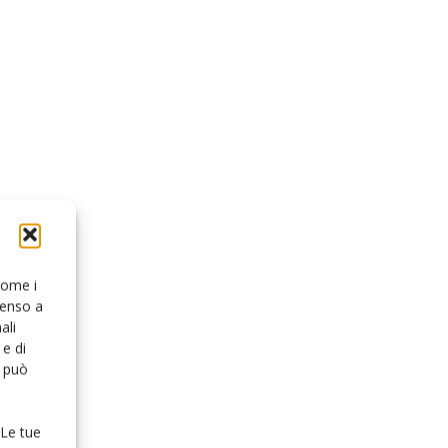
 come i
senso a
ali
e di
o può
 Le tue