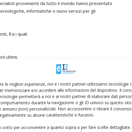
pecialisti provenienti da tutto il mondo hanno presentato
 tecnologiche, informatiche o nuovi servizi per gli
i, fra i quali:
ti ultimi,
zione di essi,
re le migliori esperienze, noi e i nostri partner utilizziamo tecnologie
er memorizzare e/o accedere alle informazioni del dispositivo. Il con
ecnologie permetterà a noi e ai nostri partner di elaborare dati person
comportamento durante la navigazione o gli ID univoci su questo sito 
olta e
 annunci (non) personalizzati. Non acconsentire o ritirare il consens
 negativamente su alcune caratteristiche e funzioni.
esso dell’Icar 2023
ui sotto per acconsentire a quanto sopra o per fare scelte dettagliate.