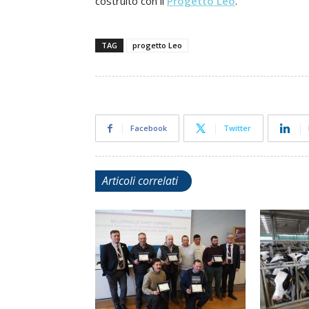
costruito con il
Progetto Leo
.
TAG
progetto Leo
Facebook
Twitter
Articoli correlati