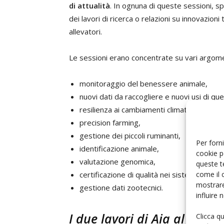
di attualità
. In ognuna di queste sessioni, s
dei lavori di ricerca o relazioni su innovazioni
allevatori.
Le sessioni erano concentrate su vari argoment
monitoraggio del benessere animale,
nuovi dati da raccogliere e nuovi usi di ques
resilienza ai cambiamenti climatici e mitiga
precision farming,
gestione dei piccoli ruminanti,
Per forni
identificazione animale,
cookie p
valutazione genomica,
queste t
come il 
certificazione di qualità nei sistemi di racc
mostrare
gestione dati zootecnici.
influire
I due lavori di Aia al Congr
Clicca q