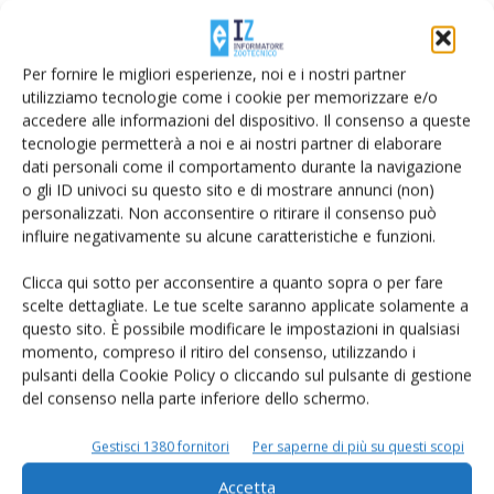
Di
Sandra Osti
16 Dicembre 2016
Per fornire le migliori esperienze, noi e i nostri partner
utilizziamo tecnologie come i cookie per memorizzare e/o
accedere alle informazioni del dispositivo. Il consenso a queste
tecnologie permetterà a noi e ai nostri partner di elaborare
dati personali come il comportamento durante la navigazione
o gli ID univoci su questo sito e di mostrare annunci (non)
personalizzati. Non acconsentire o ritirare il consenso può
influire negativamente su alcune caratteristiche e funzioni.
Clicca qui sotto per acconsentire a quanto sopra o per fare
Latte, indicizzazione del prezzo e
scelte dettagliate. Le tue scelte saranno applicate solamente a
ripartizione dei 25 milioni Ue
questo sito. È possibile modificare le impostazioni in qualsiasi
momento, compreso il ritiro del consenso, utilizzando i
Di
Giorgio Setti
1 Febbraio 2016
pulsanti della Cookie Policy o cliccando sul pulsante di gestione
del consenso nella parte inferiore dello schermo.
Gestisci 1380 fornitori
Per saperne di più su questi scopi
Accetta