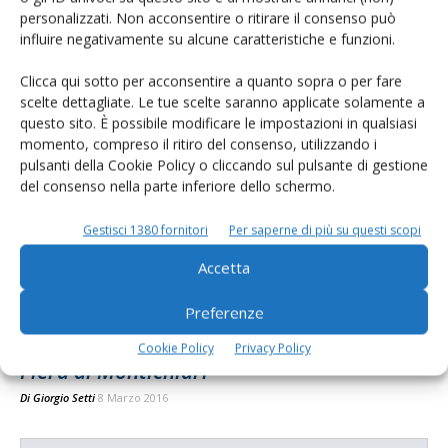
personalizzati. Non acconsentire o ritirare il consenso può
Premio accoppiato latte, ipotesi di
influire negativamente su alcune caratteristiche e funzioni.
allargamento proposta dal Mipaaf: no di...
Di
Giorgio Setti
6 Luglio 2016
Clicca qui sotto per acconsentire a quanto sopra o per fare
scelte dettagliate. Le tue scelte saranno applicate solamente a
questo sito. È possibile modificare le impostazioni in qualsiasi
momento, compreso il ritiro del consenso, utilizzando i
pulsanti della Cookie Policy o cliccando sul pulsante di gestione
del consenso nella parte inferiore dello schermo.
Gestisci 1380 fornitori
Per saperne di più su questi scopi
Accetta
Preferenze
L’Allevatore dell’anno 2015 premiato alla
Cookie Policy
Privacy Policy
Fiera di Montichiari
Di
Giorgio Setti
8 Marzo 2016