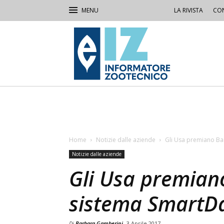
LA RIVISTA
CON
IZ
Informatore
Zootecnico
Home
Notizie dalle aziende
Gli Usa premiano Bar
Notizie dalle aziende
Gli Usa premiano
sistema SmartDa
Di
Barbara Gamberini
3 Aprile 2017