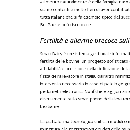
«Il merito naturalmente è della famiglia Barozz
siamo contenti e molto fieri di aver contribu
tutta italiana che si fa esempio tipico del su
Bel Paese può riscuotere.
Fertilità e allarme precoce sul
SmartDairy è un sistema gestionale informati
fertilità delle bovine, un progetto sofistica
affidabilità e precisione nella definizione dell
fisica dell’allevatore in stalla, dall’altro mi
intervento necessario in caso di patologie gra
pedometri elettronici. Notifiche e aggiornam
direttamente sullo smartphone dell’allevatore
bestiame.
La piattaforma tecnologica unifica i moduli e 
mungitura alle registrazioni dei dati della m