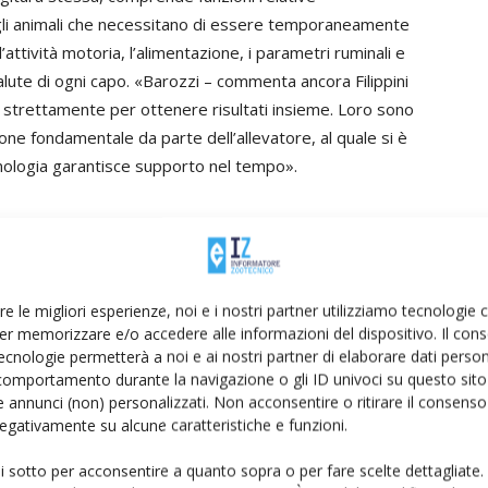
 gli animali che necessitano di essere temporaneamente
l’attività motoria, l’alimentazione, i parametri ruminali e
 salute di ogni capo. «Barozzi – commenta ancora Filippini
o strettamente per ottenere risultati insieme. Loro sono
one fondamentale da parte dell’allevatore, al quale si è
cnologia garantisce supporto nel tempo».
LE FIERE ZOOTECNICHE 2017
re le migliori esperienze, noi e i nostri partner utilizziamo tecnologie
er memorizzare e/o accedere alle informazioni del dispositivo. Il con
ootecniche internazionali di Cremona: «Per noi le Fiere
ecnologie permetterà a noi e ai nostri partner di elaborare dati person
75 – dice Filippini –, parliamo di 40 anni di nostra
comportamento durante la navigazione o gli ID univoci su questo sito 
 annunci (non) personalizzati. Non acconsentire o ritirare il consens
 di incontro col mercato, con tutti gli operatori».
 negativamente su alcune caratteristiche e funzioni.
Enne Effe presenterà diverse novità fra cui «in prima
ura a parallelo, SmartWay, e poi l’evoluzione delle
ui sotto per acconsentire a quanto sopra o per fare scelte dettagliate.