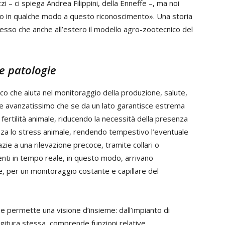
i – ci spiega Andrea Filippini, della Enneffe –, ma noi
ito in qualche modo a questo riconoscimento». Una storia
ccesso che anche all’estero il modello agro-zootecnico del
le patologie
co che aiuta nel monitoraggio della produzione, salute,
to e avanzatissimo che se da un lato garantisce estrema
a fertilità animale, riducendo la necessità della presenza
nimizza lo stress animale, rendendo tempestivo l’eventuale
zie a una rilevazione precoce, tramite collari o
enti in tempo reale, in questo modo, arrivano
, per un monitoraggio costante e capillare del
ne permette una visione d’insieme: dall’impianto di
ungitura stessa, comprende funzioni relative