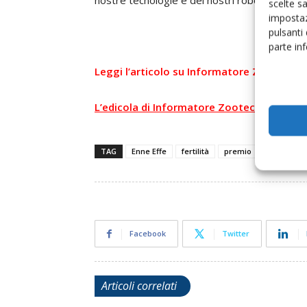
nostre tecnologie e dei nostri robot di mungi
scelte s
impostaz
pulsanti
parte in
Leggi l’articolo su Informatore Zootecnic
L’edicola di Informatore Zootecnico
TAG
Enne Effe
fertilità
premio
salute ani
Facebook
Twitter
Articoli correlati