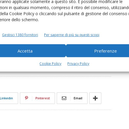
tura».
aranno applicate solamente a questo sito. È possibile modificare le
ioni in qualsiasi momento, compreso il ritiro del consenso, utilizzand
 della Cookie Policy o cliccando sul pulsante di gestione del consenso 
feriore dello schermo.
o n. 6/2017
Gestisci 1380 fornitori
Per saperne di più su questi scopi
Accetta
Preferenze
Cookie Policy
Privacy Policy
male
SmarDairy
Linkedin
Pinterest
Email