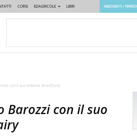
TATTI
CORSI
EDAGRICOLE
LIBRI
ABBONATI / RINN
ozzi con il suo sistema SmartDairy
 Barozzi con il suo
iry