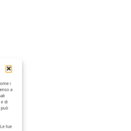
 come i
senso a
ali
e di
o può
 Le tue