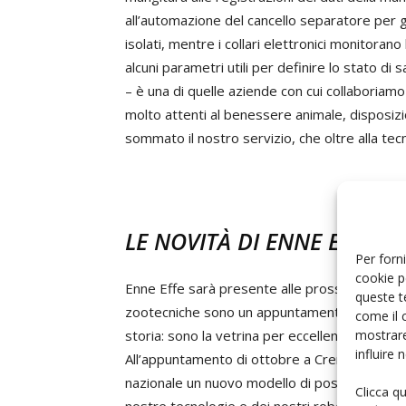
all’automazione del cancello separatore per
isolati, mentre i collari elettronici monitorano 
alcuni parametri utili per definire lo stato di
– è una di quelle aziende con cui collaboriam
molto attenti al benessere animale, disposizi
sommato il nostro servizio, che oltre alla te
LE NOVITÀ DI ENNE EFFE
AL
Per forni
cookie p
Enne Effe sarà presente alle prossime Fiere z
queste t
zootecniche sono un appuntamento fisso dal 19
come il 
mostrare
storia: sono la vetrina per eccellenza, il punto
influire
All’appuntamento di ottobre a CremonaFiere, 
nazionale un nuovo modello di poste di mungit
Clicca q