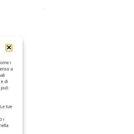
 come i
senso a
ali
e di
o può
 Le tue
o i
nella