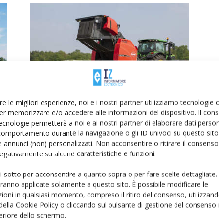
Le soluzioni di Kuhn per la
re le migliori esperienze, noi e i nostri partner utilizziamo tecnologie
raccolta e la pressatura del...
er memorizzare e/o accedere alle informazioni del dispositivo. Il con
Di
IZ Informatore Zootecnico
20 Luglio 2020
ecnologie permetterà a noi e ai nostri partner di elaborare dati person
comportamento durante la navigazione o gli ID univoci su questo sito 
 annunci (non) personalizzati. Non acconsentire o ritirare il consens
 negativamente su alcune caratteristiche e funzioni.
ui sotto per acconsentire a quanto sopra o per fare scelte dettagliate.
aranno applicate solamente a questo sito. È possibile modificare le
ioni in qualsiasi momento, compreso il ritiro del consenso, utilizzand
 della Cookie Policy o cliccando sul pulsante di gestione del consenso 
feriore dello schermo.