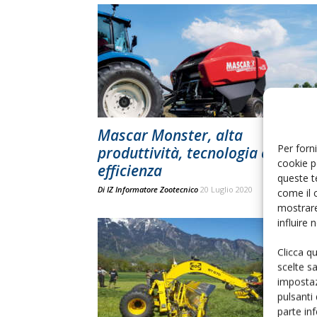
Mascar Monster, alta
Per forni
produttività, tecnologia ed
cookie p
efficienza
queste t
Di
IZ Informatore Zootecnico
20 Luglio 2020
come il 
mostrare
influire
Clicca q
scelte s
impostaz
pulsanti
parte in