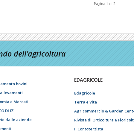
Pagina 1 di 2
do dell’agricoltura
EDAGRICOLE
vamento bovini
i allevamenti
Edagricole
omia e Mercati
Terra e Vita
EO DI IZ
Agricommercio & Garden Cent
zie dalle aziende
Rivista di Orticoltura e Floricol
menti
Il Contoterzista