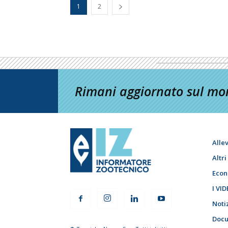
1
2
Rimani aggiornato sul mon
Alle
Altr
Econ
I VID
Noti
Docu