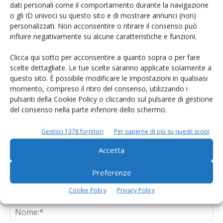
dati personali come il comportamento durante la navigazione
Essiccatoi Scolari, dai sistemi meccanici
o gli ID univoci su questo sito e di mostrare annunci (non)
ai tappeti forati mobili
personalizzati. Non acconsentire o ritirare il consenso può
influire negativamente su alcune caratteristiche e funzioni.
Clicca qui sotto per acconsentire a quanto sopra o per fare
scelte dettagliate. Le tue scelte saranno applicate solamente a
questo sito. È possibile modificare le impostazioni in qualsiasi
momento, compreso il ritiro del consenso, utilizzando i
LASCIA UN COMMENTO
pulsanti della Cookie Policy o cliccando sul pulsante di gestione
del consenso nella parte inferiore dello schermo.
Gestisci 1378 fornitori
Per saperne di più su questi scopi
Accetta
Preferenze
Cookie Policy
Privacy Policy