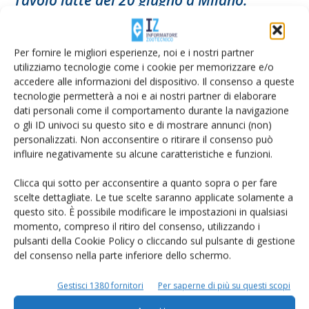
ancora tutto fermo sul...
Di
Francesca Baccino
27 Giugno 2019
Per fornire le migliori esperienze, noi e i nostri partner
utilizziamo tecnologie come i cookie per memorizzare e/o
accedere alle informazioni del dispositivo. Il consenso a queste
tecnologie permetterà a noi e ai nostri partner di elaborare
dati personali come il comportamento durante la navigazione
o gli ID univoci su questo sito e di mostrare annunci (non)
personalizzati. Non acconsentire o ritirare il consenso può
influire negativamente su alcune caratteristiche e funzioni.
Clicca qui sotto per acconsentire a quanto sopra o per fare
scelte dettagliate. Le tue scelte saranno applicate solamente a
questo sito. È possibile modificare le impostazioni in qualsiasi
Parmigiano Reggiano: fatturato record,
momento, compreso il ritiro del consenso, utilizzando i
vola l’export
pulsanti della Cookie Policy o cliccando sul pulsante di gestione
del consenso nella parte inferiore dello schermo.
Di
Giorgio Setti
15 Aprile 2019
Gestisci 1380 fornitori
Per saperne di più su questi scopi