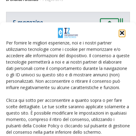
E-magazine
Tecniche, prodotti e servizi dalle aziende
Per fornire le migliori esperienze, noi e i nostri partner
utilizziamo tecnologie come i cookie per memorizzare e/o
accedere alle informazioni del dispositivo. Il consenso a queste
tecnologie permetterà a noi e ai nostri partner di elaborare
dati personali come il comportamento durante la navigazione
o gli ID univoci su questo sito e di mostrare annunci (non)
personalizzati. Non acconsentire o ritirare il consenso può
influire negativamente su alcune caratteristiche e funzioni.
Catalogo Aziende e Prodotti
Un modo semplice per cercare un'azienda o un
Clicca qui sotto per acconsentire a quanto sopra o per fare
prodotto!
scelte dettagliate. Le tue scelte saranno applicate solamente a
questo sito. È possibile modificare le impostazioni in qualsiasi
Cerca adesso
momento, compreso il ritiro del consenso, utilizzando i
pulsanti della Cookie Policy o cliccando sul pulsante di gestione
del consenso nella parte inferiore dello schermo.