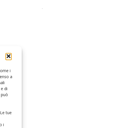
 come i
senso a
ali
e di
o può
 Le tue
o i