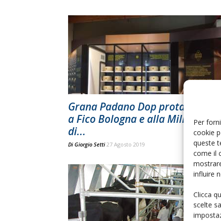
Grana Padano Dop protagonista
a Fico Bologna e alla Millenaria
Per forni
di...
cookie p
queste t
Di
Giorgio Setti
27 Agosto 2019
come il 
mostrare
influire
Clicca q
scelte s
impostaz