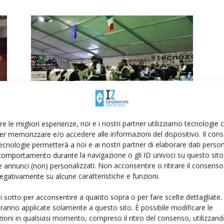
Bovimac, venerdì 18 gennaio ore
14, incontro sulla redditività del
re le migliori esperienze, noi e i nostri partner utilizziamo tecnologie
latte
er memorizzare e/o accedere alle informazioni del dispositivo. Il con
ecnologie permetterà a noi e ai nostri partner di elaborare dati person
Di
Giorgio Setti
18 Dicembre 2018
comportamento durante la navigazione o gli ID univoci su questo sito 
 annunci (non) personalizzati. Non acconsentire o ritirare il consens
 negativamente su alcune caratteristiche e funzioni.
ui sotto per acconsentire a quanto sopra o per fare scelte dettagliate.
aranno applicate solamente a questo sito. È possibile modificare le
ioni in qualsiasi momento, compreso il ritiro del consenso, utilizzand