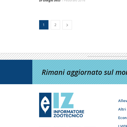
Di
Giorgio Setti
1 Febbraio 2016
1
2
Rimani aggiornato sul mon
Alle
Altr
Econ
I VID