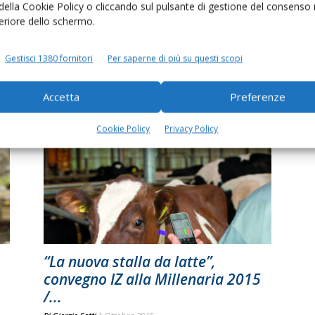
 della Cookie Policy o cliccando sul pulsante di gestione del consenso 
feriore dello schermo.
Tavola rotonda IZ: così la
Gestisci 1380 fornitori
Per saperne di più su questi scopi
redditività del latte
Di Alessandra Ferretti
-
29 Settembre 2016
Accetta
Preferenze
Cookie Policy
Privacy Policy
“La nuova stalla da latte”,
convegno IZ alla Millenaria 2015
/...