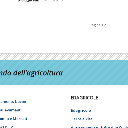
Di
Giorgio Setti
1 Ottobre 2015
Pagina 1 di 2
do dell’agricoltura
EDAGRICOLE
vamento bovini
i allevamenti
Edagricole
omia e Mercati
Terra e Vita
EO DI IZ
Agricommercio & Garden Cent