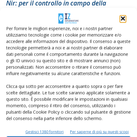
Nir: per il controllo in campo della
variabilità dei foraggi
Di
Barbara Gamberini
14 Settembre 2016
Per fornire le migliori esperienze, noi e i nostri partner
utilizziamo tecnologie come i cookie per memorizzare e/o
accedere alle informazioni del dispositivo. Il consenso a queste
tecnologie permetterà a noi e ai nostri partner di elaborare
dati personali come il comportamento durante la navigazione
o gli ID univoci su questo sito e di mostrare annunci (non)
personalizzati. Non acconsentire o ritirare il consenso può
influire negativamente su alcune caratteristiche e funzioni.
Clicca qui sotto per acconsentire a quanto sopra o per fare
scelte dettagliate. Le tue scelte saranno applicate solamente a
questo sito. È possibile modificare le impostazioni in qualsiasi
La Comazoo alla fiera di Montichiari: per
momento, compreso il ritiro del consenso, utilizzando i
una foraggicoltura sostenibile
pulsanti della Cookie Policy o cliccando sul pulsante di gestione
Di Sonia Rumi (*) e Simona Bonfadelli (**)
-
7 Aprile 2016
del consenso nella parte inferiore dello schermo.
Gestisci 1380 fornitori
Per saperne di più su questi scopi