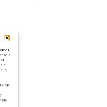
 come i
senso a
ali
e di
o può
 Le tue
o i
nella