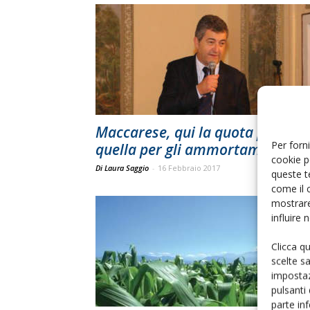
Maccarese, qui la quota più alta
Per forni
quella per gli ammortamenti
cookie p
Di Laura Saggio
-
16 Febbraio 2017
queste t
come il 
mostrare
influire
Clicca q
scelte s
impostaz
pulsanti
parte in