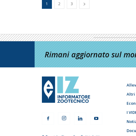
1
2
3
Rimani aggiornato sul mon
Alle
Altr
Econ
I VID
Noti
Docu