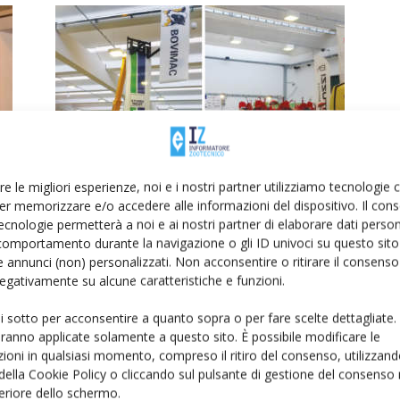
 è
Dal Bovimac – Latte, le coop e la
re le migliori esperienze, noi e i nostri partner utilizziamo tecnologie
redditività
er memorizzare e/o accedere alle informazioni del dispositivo. Il con
Di Alessandra Ferretti
-
15 Febbraio 2017
ecnologie permetterà a noi e ai nostri partner di elaborare dati person
comportamento durante la navigazione o gli ID univoci su questo sito 
 annunci (non) personalizzati. Non acconsentire o ritirare il consens
 negativamente su alcune caratteristiche e funzioni.
ui sotto per acconsentire a quanto sopra o per fare scelte dettagliate.
aranno applicate solamente a questo sito. È possibile modificare le
ioni in qualsiasi momento, compreso il ritiro del consenso, utilizzand
 della Cookie Policy o cliccando sul pulsante di gestione del consenso 
feriore dello schermo.