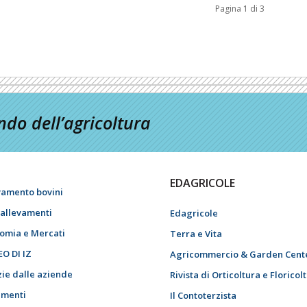
Pagina 1 di 3
do dell’agricoltura
EDAGRICOLE
vamento bovini
i allevamenti
Edagricole
omia e Mercati
Terra e Vita
EO DI IZ
Agricommercio & Garden Cent
zie dalle aziende
Rivista di Orticoltura e Floricol
menti
Il Contoterzista