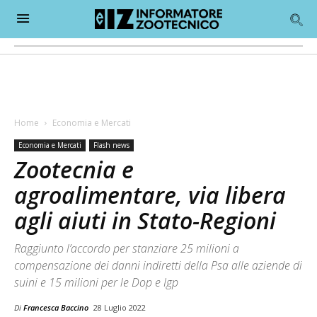
Home
Economia e Mercati
Economia e Mercati
Flash news
Zootecnia e
agroalimentare, via libera
agli aiuti in Stato-Regioni
Raggiunto l’accordo per stanziare 25 milioni a
compensazione dei danni indiretti della Psa alle aziende di
suini e 15 milioni per le Dop e Igp
Di
Francesca Baccino
28 Luglio 2022