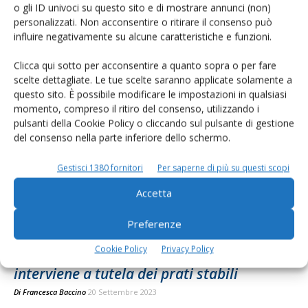
o gli ID univoci su questo sito e di mostrare annunci (non)
personalizzati. Non acconsentire o ritirare il consenso può
Consorzio Parmigiano Reggiano: «Il nuovo
influire negativamente su alcune caratteristiche e funzioni.
regolamento Ue sulle Ig aiuta lo...
Clicca qui sotto per acconsentire a quanto sopra o per fare
Di
Francesca Baccino
5 Marzo 2024
scelte dettagliate. Le tue scelte saranno applicate solamente a
questo sito. È possibile modificare le impostazioni in qualsiasi
momento, compreso il ritiro del consenso, utilizzando i
pulsanti della Cookie Policy o cliccando sul pulsante di gestione
del consenso nella parte inferiore dello schermo.
Gestisci 1380 fornitori
Per saperne di più su questi scopi
Accetta
Preferenze
Cookie Policy
Privacy Policy
Il Consorzio del Parmigiano Reggiano
interviene a tutela dei prati stabili
Di
Francesca Baccino
20 Settembre 2023