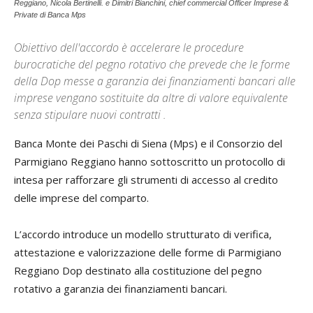
Reggiano, Nicola Bertinelli. e Dimitri Bianchini, chief commercial Officer Imprese &
Private di Banca Mps
Obiettivo dell'accordo è accelerare le procedure
burocratiche del pegno rotativo che prevede che le forme
della Dop messe a garanzia dei finanziamenti bancari alle
imprese vengano sostituite da altre di valore equivalente
senza stipulare nuovi contratti .
Banca Monte dei Paschi di Siena (Mps) e il Consorzio del
Parmigiano Reggiano hanno sottoscritto un protocollo di
intesa per rafforzare gli strumenti di accesso al credito
delle imprese del comparto.
L’accordo introduce un modello strutturato di verifica,
attestazione e valorizzazione delle forme di Parmigiano
Reggiano Dop destinato alla costituzione del pegno
rotativo a garanzia dei finanziamenti bancari.