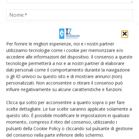
Per fornire le migliori esperienze, noi e i nostri partner
utilizziamo tecnologie come i cookie per memorizzare e/o
accedere alle informazioni del dispositivo. Il consenso a queste
tecnologie permetterà a noi e ai nostri partner di elaborare
Salva il mio nome, email e sito web in questo browser per la
dati personali come il comportamento durante la navigazione
prossima volta che commento.
o gli ID univoci su questo sito e di mostrare annunci (non)
personalizzati. Non acconsentire o ritirare il consenso può
influire negativamente su alcune caratteristiche e funzioni.
Clicca qui sotto per acconsentire a quanto sopra o per fare
scelte dettagliate. Le tue scelte saranno applicate solamente a
questo sito. È possibile modificare le impostazioni in qualsiasi
E-magazine
momento, compreso il ritiro del consenso, utilizzando i
pulsanti della Cookie Policy o cliccando sul pulsante di gestione
Tecniche, prodotti e servizi dalle aziende
del consenso nella parte inferiore dello schermo.