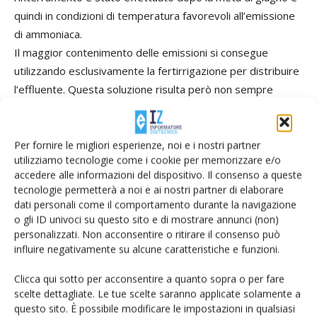
quindi in condizioni di temperatura favorevoli all’emissione
di ammoniaca.
Il maggior contenimento delle emissioni si consegue
utilizzando esclusivamente la fertirrigazione per distribuire
l’effluente. Questa soluzione risulta però non sempre
praticabile, soprattutto quando si effettua un mais di
secondo raccolto, con una stagione irrigua di durata
limitata. In ogni caso anche distribuire il 50% dell’azoto in
Per fornire le migliori esperienze, noi e i nostri partner
utilizziamo tecnologie come i cookie per memorizzare e/o
presemina con tecniche adeguate e il 50% in copertura con
accedere alle informazioni del dispositivo. Il consenso a queste
fertirrigazione consente di ottenere ottimi risultati con
tecnologie permetterà a noi e ai nostri partner di elaborare
emissioni di ammoniaca inferiori del 70% rispetto al
dati personali come il comportamento durante la navigazione
sistema di riferimento.
o gli ID univoci su questo sito e di mostrare annunci (non)
personalizzati. Non acconsentire o ritirare il consenso può
influire negativamente su alcune caratteristiche e funzioni.
Fertirrigazione, tecnica positiva se
Clicca qui sotto per acconsentire a quanto sopra o per fare
progettata e realizzata
scelte dettagliate. Le tue scelte saranno applicate solamente a
questo sito. È possibile modificare le impostazioni in qualsiasi
correttamente