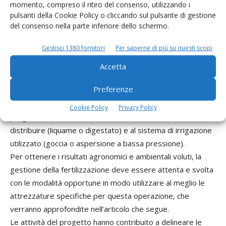
momento, compreso il ritiro del consenso, utilizzando i
pulsanti della Cookie Policy o cliccando sul pulsante di gestione
I risultati ottenuti dalle attività in campo svolte in Italia e in
del consenso nella parte inferiore dello schermo.
Spagna hanno confermato la fattibilità e la validità della
Gestisci 1380 fornitori
Per saperne di più su questi scopi
tecnica fertirrigua. I risultati ottenuti hanno dimostrato che
è possibile utilizzare gli effluenti di allevamento con risultati
Accetta
agronomici di rilievo e con riduzione delle emissioni di
Preferenze
ammoniaca.
La soluzione da adottare nelle singole aziende va
Cookie Policy
Privacy Policy
progettata in relazione alle caratteristiche dell’effluente da
distribuire (liquame o digestato) e al sistema di irrigazione
utilizzato (goccia o aspersione a bassa pressione).
Per ottenere i risultati agronomici e ambientali voluti, la
gestione della fertilizzazione deve essere attenta e svolta
con le modalità opportune in modo utilizzare al meglio le
attrezzature specifiche per questa operazione, che
verranno approfondite nell’articolo che segue.
Le attività del progetto hanno contribuito a delineare le