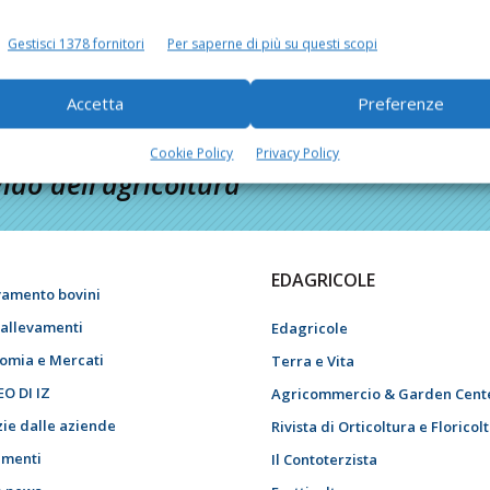
Gestisci 1378 fornitori
Per saperne di più su questi scopi
Accetta
Preferenze
Cookie Policy
Privacy Policy
do dell’agricoltura
EDAGRICOLE
vamento bovini
i allevamenti
Edagricole
omia e Mercati
Terra e Vita
EO DI IZ
Agricommercio & Garden Cent
zie dalle aziende
Rivista di Orticoltura e Floricol
menti
Il Contoterzista