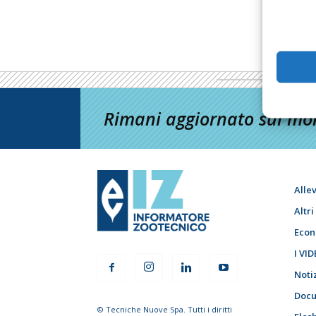
Rimani aggiornato sul mon
Alle
Altr
Econ
I VID
Noti
Docu
© Tecniche Nuove Spa. Tutti i diritti