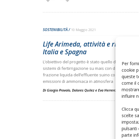
SOSTENIBILITÀ
10 Maggio 2021
Life Arimeda, attività e risultati 
Italia e Spagna
L’obiettivo del progetto è stato quello di sviluppare
Per forni
sistemi di fertirrigazione su mais con digestato e
cookie p
frazione liquida dell’effluente suino così da ridurre 
queste t
emissioni di ammoniaca in atmosfera
come il 
mostrare
Di
Giorgio Provolo
,
Dolores Quilez
e
Eva Herrero
influire
Clicca q
scelte s
impostaz
pulsanti
parte in