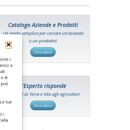
Catalogo Aziende e Prodotti
Un modo semplice per cercare un'azienda
o un prodotto!
Cerca adesso
 come i
senso a
ali
e di
o può
L'Esperto risponde
I consigli di Terra e Vita agli agricoltori
 Le tue
Cerca adesso
o i
nella