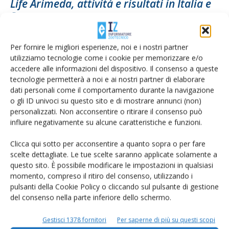
Life Arimeda, attività e risultati in Italia e
Spagna
Di
Giorgio Provolo
,
Dolores Quilez
e
Eva Herrero
10 Maggio 2021
Per fornire le migliori esperienze, noi e i nostri partner
utilizziamo tecnologie come i cookie per memorizzare e/o
accedere alle informazioni del dispositivo. Il consenso a queste
tecnologie permetterà a noi e ai nostri partner di elaborare
dati personali come il comportamento durante la navigazione
o gli ID univoci su questo sito e di mostrare annunci (non)
personalizzati. Non acconsentire o ritirare il consenso può
influire negativamente su alcune caratteristiche e funzioni.
Clicca qui sotto per acconsentire a quanto sopra o per fare
scelte dettagliate. Le tue scelte saranno applicate solamente a
Spandimento reflui, aggiornamenti in
questo sito. È possibile modificare le impostazioni in qualsiasi
momento, compreso il ritiro del consenso, utilizzando i
corso
pulsanti della Cookie Policy o cliccando sul pulsante di gestione
Di Orlando Fortunato
-
14 Giugno 2017
del consenso nella parte inferiore dello schermo.
Gestisci 1378 fornitori
Per saperne di più su questi scopi