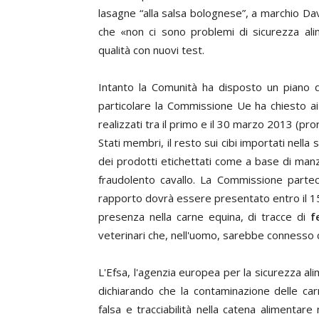
lasagne “alla salsa bolognese”, a marchio Davi
che «non ci sono problemi di sicurezza alim
qualità con nuovi test.
Intanto la Comunità ha disposto un piano di
particolare la Commissione Ue ha chiesto a
realizzati tra il primo e il 30 marzo 2013 (pro
Stati membri, il resto sui cibi importati nella
dei prodotti etichettati come a base di man
fraudolento cavallo. La Commissione parteci
rapporto dovrà essere presentato entro il 15 
presenza nella carne equina, di tracce di
f
veterinari che, nell'uomo, sarebbe connesso c
L'Efsa, l'agenzia europea per la sicurezza a
dichiarando che la contaminazione delle carn
falsa e tracciabilità nella catena alimentar