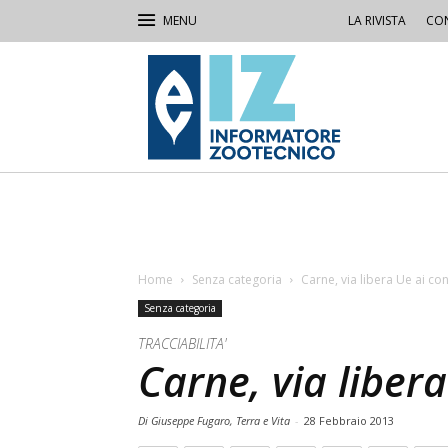
LA RIVISTA
CON
IZ
Informatore
Zootecnico
Home
Senza categoria
Carne, via libera Ue ai con
Senza categoria
TRACCIABILITA'
Carne, via libera
Di Giuseppe Fugaro, Terra e Vita
-
28 Febbraio 2013