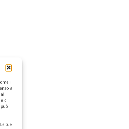
 come i
senso a
ali
e di
o può
 Le tue