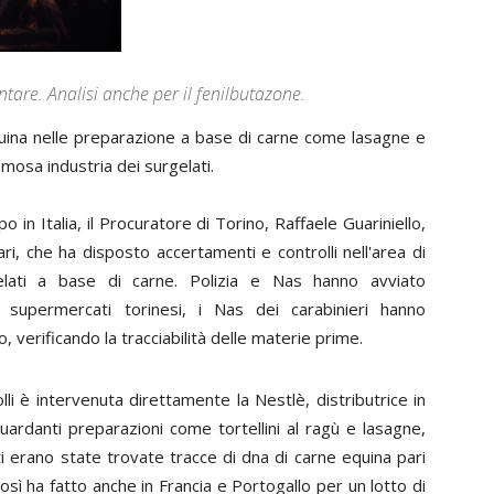
tare. Analisi anche per il fenilbutazone.
 suina nelle preparazione a base di carne come lasagne e
famosa industria dei surgelati.
 in Italia, il Procuratore di Torino,
Raffaele Guariniello
,
ari, che ha disposto accertamenti e controlli nell'area di
lati a base di carne. Polizia e Nas hanno avviato
i supermercati torinesi, i Nas dei carabinieri hanno
lo, verificando la tracciabilità delle materie prime.
rolli è intervenuta direttamente la Nestlè, distributrice in
iguardanti preparazioni come tortellini al ragù e lasagne,
i erano state trovate tracce di dna di carne equina pari
Così ha fatto anche in Francia e Portogallo per un lotto di