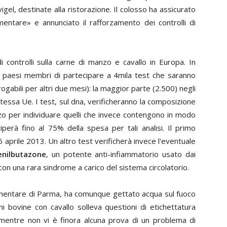
gel, destinate alla ristorazione. Il colosso ha assicurato
entare» e annunciato il rafforzamento dei controlli di
 controlli sulla carne di manzo e cavallo in Europa. In
i paesi membri di partecipare a 4mila test che saranno
rogabili per altri due mesi): la maggior parte (2.500) negli
 stessa Ue. I test, sul dna, verificheranno la composizione
zo per individuare quelli che invece contengono in modo
perà fino al 75% della spesa per tali analisi. Il primo
aprile 2013. Un altro test verificherà invece l'eventuale
enilbutazone
, un potente anti-infiammatorio usato dai
on una rara sindrome a carico del sistema circolatorio.
limentare di Parma, ha comunque gettato acqua sul fuoco
i bovine con cavallo solleva questioni di etichettatura
e mentre non vi è finora alcuna prova di un problema di