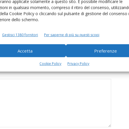
aranno applicate solamente a questo sito. È possibile modificare le
ioni in qualsiasi momento, compreso il ritiro del consenso, utilizzand
 della Cookie Policy o cliccando sul pulsante di gestione del consenso 
feriore dello schermo.
ro al regolamento blocca–
Milk market observatory, il prezzo del
omune di Gonzaga
latte Ue è calato dell’1,7% a gennaio
Gestisci 1380 fornitori
Per saperne di più su questi scopi
2026
Accetta
Preferenze
Cookie Policy
Privacy Policy