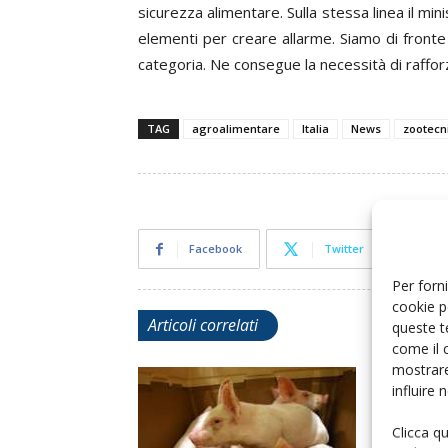
sicurezza alimentare. Sulla stessa linea il min
elementi per creare allarme.
Siamo di front
categoria. Ne consegue la necessità di rafforza
TAG
agroalimentare
Italia
News
zootecn
Facebook
Twitter
Per forni
cookie p
Articoli correlati
queste t
come il 
mostrare
influire
Clicca q