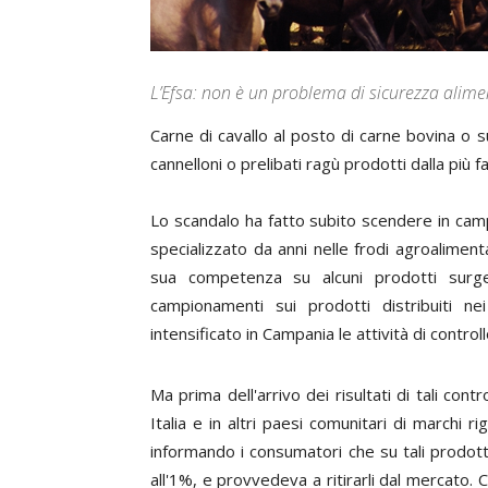
L’Efsa: non è un problema di sicurezza alimen
C
arne di cavallo al posto di carne bovina o
cannelloni o prelibati ragù prodotti dalla più 
Lo scandalo ha fatto subito scendere in campo
specializzato da anni nelle frodi agroaliment
sua competenza su alcuni prodotti surge
campionamenti sui prodotti distribuiti ne
intensificato in Campania le attività di control
Ma prima dell'arrivo dei risultati di tali cont
Italia e in altri paesi comunitari di marchi r
informando i consumatori che su tali prodott
all'1%, e provvedeva a ritirarli dal mercato. 