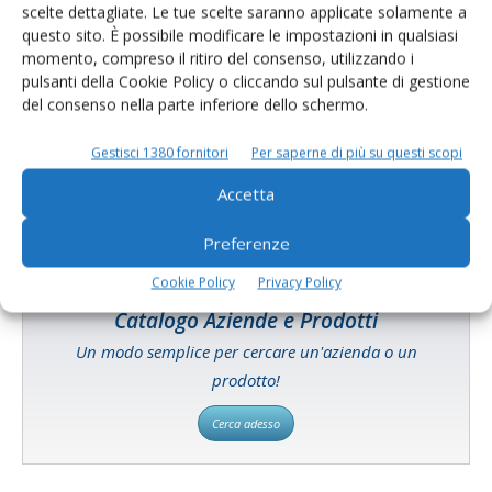
scelte dettagliate. Le tue scelte saranno applicate solamente a
questo sito. È possibile modificare le impostazioni in qualsiasi
momento, compreso il ritiro del consenso, utilizzando i
E-magazine
pulsanti della Cookie Policy o cliccando sul pulsante di gestione
del consenso nella parte inferiore dello schermo.
Tecniche, prodotti e servizi dalle aziende
Gestisci 1380 fornitori
Per saperne di più su questi scopi
Accetta
Preferenze
Cookie Policy
Privacy Policy
Catalogo Aziende e Prodotti
Un modo semplice per cercare un'azienda o un
prodotto!
Cerca adesso