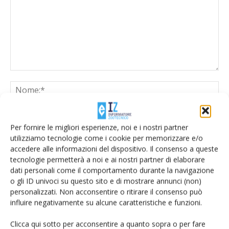
Per fornire le migliori esperienze, noi e i nostri partner
utilizziamo tecnologie come i cookie per memorizzare e/o
accedere alle informazioni del dispositivo. Il consenso a queste
tecnologie permetterà a noi e ai nostri partner di elaborare
dati personali come il comportamento durante la navigazione
Salva il mio nome, email e sito web in questo browser per la
o gli ID univoci su questo sito e di mostrare annunci (non)
prossima volta che commento.
personalizzati. Non acconsentire o ritirare il consenso può
influire negativamente su alcune caratteristiche e funzioni.
Clicca qui sotto per acconsentire a quanto sopra o per fare