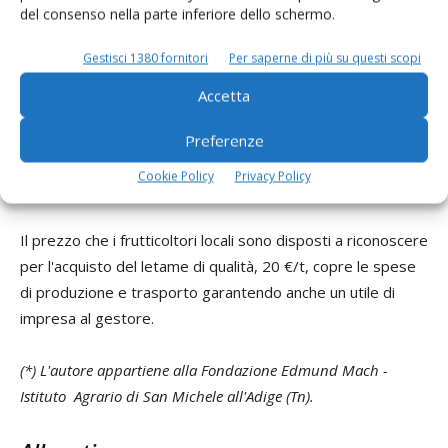
letame di qualità attraverso la maturazione accelerata,
del consenso nella parte inferiore dello schermo.
ipotizzando la presenza di un soggetto gestore che utilizzi
attrezzature proprie (trattrice con rivoltatrice).
Gestisci 1380 fornitori
Per saperne di più su questi scopi
Accetta
Il costo complessivo, comprendente la movimentazione
dei cumuli, l'impiego di paglia come lettiera (4 kg/capo al
Preferenze
giorno, dei quali la metà a carico del gestore) e il trasporto
Cookie Policy
Privacy Policy
del letame agli utilizzatori, ammonta a circa 14
€
/t.
Il prezzo che i frutticoltori locali sono disposti a riconoscere
per l'acquisto del letame di qualità, 20
€
/t, copre le spese
di produzione e trasporto garantendo anche un utile di
impresa al gestore.
(*) L'autore appartiene alla Fondazione Edmund Mach -
Istituto Agrario di San Michele all'Adige (Tn).