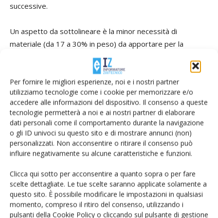
successive.
Un aspetto da sottolineare è la minor necessità di
materiale (da 17 a 30% in peso) da apportare per la
fertilizzazione organica del terreno, a parità di elementi
nutritivi e sostanza organica, rispetto ad un letame fresco
grazie al calo dell'umidità.
Per fornire le migliori esperienze, noi e i nostri partner
utilizziamo tecnologie come i cookie per memorizzare e/o
accedere alle informazioni del dispositivo. Il consenso a queste
Al pari del comune letame maturo, i valori di pH e
tecnologie permetterà a noi e ai nostri partner di elaborare
conducibilità elettrica specifica sono piuttosto elevati ma
dati personali come il comportamento durante la navigazione
comunque consoni con l'impiego nell'agricoltura di pieno
o gli ID univoci su questo sito e di mostrare annunci (non)
personalizzati. Non acconsentire o ritirare il consenso può
campo.
influire negativamente su alcune caratteristiche e funzioni.
I costi
Clicca qui sotto per acconsentire a quanto sopra o per fare
scelte dettagliate. Le tue scelte saranno applicate solamente a
questo sito. È possibile modificare le impostazioni in qualsiasi
Sulla base dei dati rilevati nelle prove sperimentali è stato
momento, compreso il ritiro del consenso, utilizzando i
possibile elaborare una stima dei costi di produzione di
pulsanti della Cookie Policy o cliccando sul pulsante di gestione