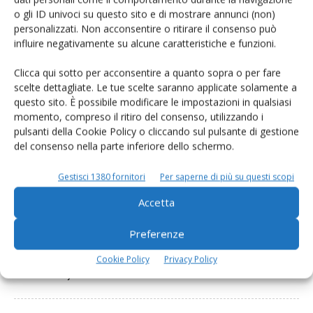
o gli ID univoci su questo sito e di mostrare annunci (non)
personalizzati. Non acconsentire o ritirare il consenso può
influire negativamente su alcune caratteristiche e funzioni.
Clicca qui sotto per acconsentire a quanto sopra o per fare
scelte dettagliate. Le tue scelte saranno applicate solamente a
questo sito. È possibile modificare le impostazioni in qualsiasi
momento, compreso il ritiro del consenso, utilizzando i
pulsanti della Cookie Policy o cliccando sul pulsante di gestione
Dalla stessa categoria
del consenso nella parte inferiore dello schermo.
NEWS
7 Marzo 2024
Gestisci 1380 fornitori
Per saperne di più su questi scopi
Il gruppo Tecniche Nuove
Accetta
acquisisce il 100% di REDA
Preferenze
Si tratta di un marchio storico nella produzione di libri per gli istituti
tecnici agrari e per gli istituti professionali agrari
Cookie Policy
Privacy Policy
Di
Redazione Informatore Zootecnico