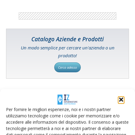
Catalogo Aziende e Prodotti
Un modo semplice per cercare un'azienda o un
prodotto!
Cerca adesso
L'Esperto risponde
Per fornire le migliori esperienze, noi e i nostri partner
I consigli di Terra e Vita agli agricoltori
utilizziamo tecnologie come i cookie per memorizzare e/o
accedere alle informazioni del dispositivo. Il consenso a queste
Cerca adesso
tecnologie permetterà a noi e ai nostri partner di elaborare
dati personali come il comportamento durante la navigazione