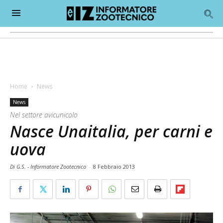
Home
News
News
Nel settore avicunicolo
Nasce Unaitalia, per carni e
uova
Di G.S. - Informatore Zootecnico
-
8 Febbraio 2013