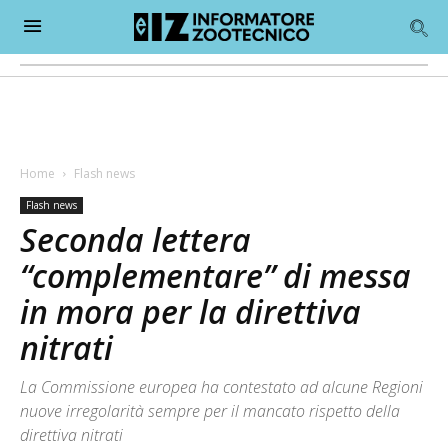
Home
Flash news
Flash news
Seconda lettera
“complementare” di messa
in mora per la direttiva
nitrati
La Commissione europea ha contestato ad alcune Regioni
nuove irregolarità sempre per il mancato rispetto della
direttiva nitrati