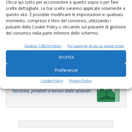
Clicca qui sotto per acconsentire a quanto sopra o per fare
scelte dettagliate. Le tue scelte saranno applicate solamente a
questo sito. È possibile modificare le impostazioni in qualsiasi
momento, compreso il ritiro del consenso, utilizzando i
pulsanti della Cookie Policy o cliccando sul pulsante di gestione
Salva il mio nome, email e sito web in questo browser per la
del consenso nella parte inferiore dello schermo.
prossima volta che commento.
Gestisci 1380 fornitori
Per saperne di più su questi scopi
Accetta
Preferenze
Cookie Policy
Privacy Policy
E-magazine
Tecniche, prodotti e servizi dalle aziende