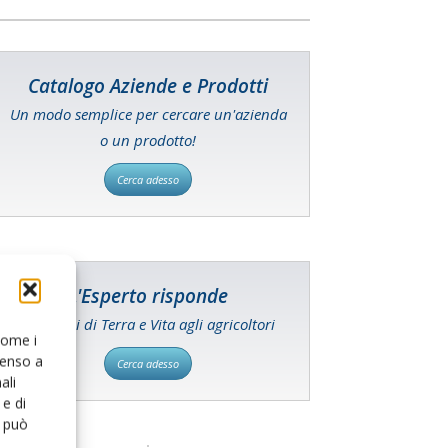
Catalogo Aziende e Prodotti
Un modo semplice per cercare un'azienda
o un prodotto!
Cerca adesso
L'Esperto risponde
I consigli di Terra e Vita agli agricoltori
 come i
senso a
Cerca adesso
ali
e di
o può