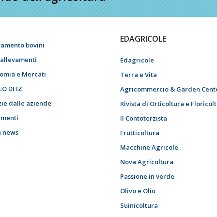
EDAGRICOLE
vamento bovini
i allevamenti
Edagricole
omia e Mercati
Terra e Vita
EO DI IZ
Agricommercio & Garden Cent
zie dalle aziende
Rivista di Orticoltura e Floricol
menti
Il Contoterzista
h news
Frutticoltura
Macchine Agricole
Nova Agricoltura
Passione in verde
Olivo e Olio
Suinicoltura