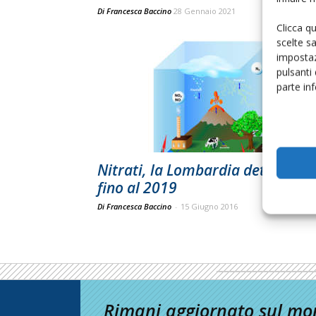
Di
Francesca Baccino
28 Gennaio 2021
Clicca q
scelte s
impostaz
pulsanti
parte in
Nitrati, la Lombardia detta rego
fino al 2019
Di Francesca Baccino
-
15 Giugno 2016
Rimani aggiornato sul mon