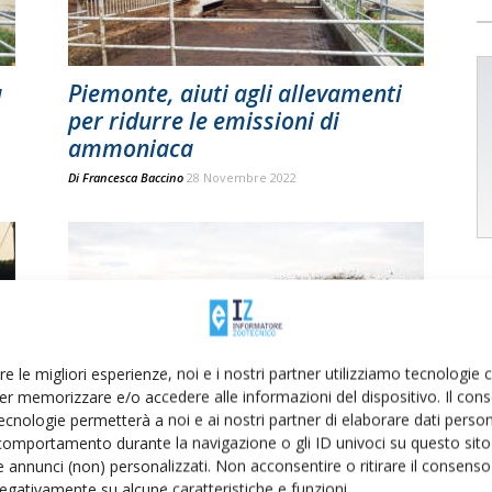
a
Piemonte, aiuti agli allevamenti
per ridurre le emissioni di
ammoniaca
Di
Francesca Baccino
28 Novembre 2022
re le migliori esperienze, noi e i nostri partner utilizziamo tecnologie
er memorizzare e/o accedere alle informazioni del dispositivo. Il con
ecnologie permetterà a noi e ai nostri partner di elaborare dati person
e”
Lombardia: al via il programma
comportamento durante la navigazione o gli ID univoci su questo sito 
a
d’azione sui nitrati 2020-2023
 annunci (non) personalizzati. Non acconsentire o ritirare il consens
Di
Francesca Baccino
13 Marzo 2020
 negativamente su alcune caratteristiche e funzioni.