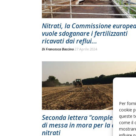
Nitrati, la Commissione europe
vuole sdoganare i fertilizzanti
ricavati dai reflui...
Di
Francesca Baccino
27 Aprile 2024
Per forni
cookie p
queste t
Seconda lettera “complementar
come il 
di messa in mora per la direttiv
mostrare
nitrati
influire